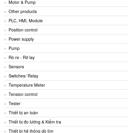
Motor & Pump
Other products
PLC, HMI, Module
Position control
Power supply
Pump
Rò re - Rờ lay
Sensors
Switches/ Relay
Temperature Meter
Tension control
Tester
Thiết bị an toàn
Thiết bị đo lường & Kiểm tra
Thiết bị hệ thống dò tìm