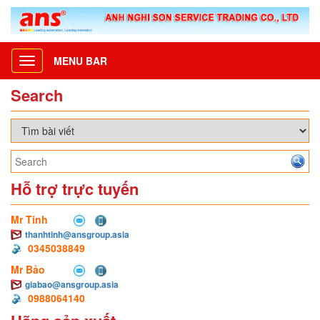
MENU BAR
Toggle
navigation
Search
Hỗ trợ trực tuyến
Mr Tính
thanhtinh@ansgroup.asia
0345038849
Mr Bảo
giabao@ansgroup.asia
0988064140