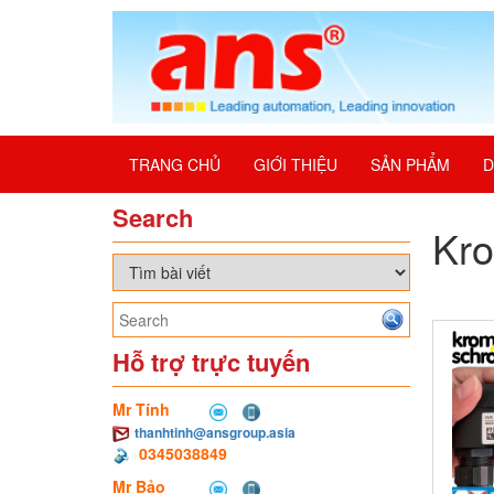
TRANG CHỦ
GIỚI THIỆU
SẢN PHẨM
D
Search
Kr
Hỗ trợ trực tuyến
Mr Tính
thanhtinh@ansgroup.asia
0345038849
Mr Bảo