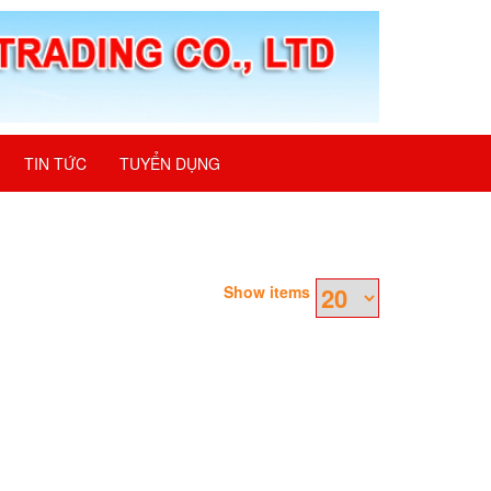
TIN TỨC
TUYỂN DỤNG
Show items