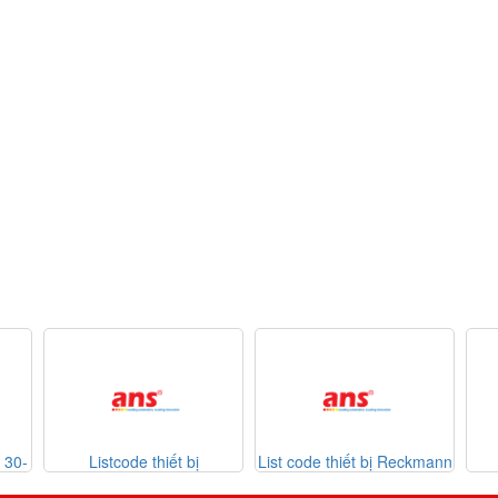
tcode thiết bị
List code thiết bị Reckmann
List code thiết 
tron 26-07-2026
Sontheimer 31-07