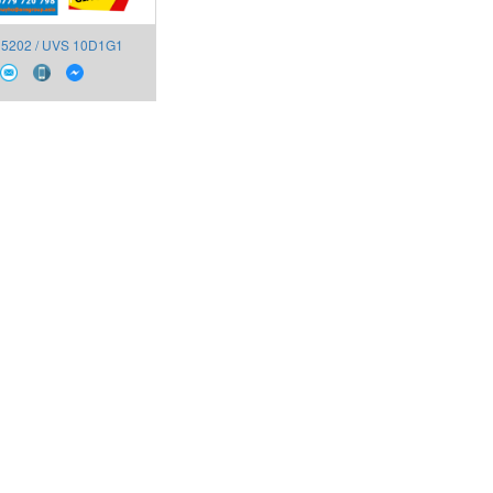
5202 / UVS 10D1G1
chröder Vietnam,UV-
sensor