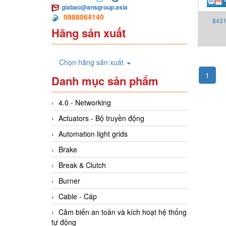
giabao@ansgroup.asia
0988064140
8431
Hãng sản xuất
Kroms
Chọn hãng sản xuất
1
Danh mục sản phẩm
4.0 - Networking
Actuators - Bộ truyền động
Automation light grids
Brake
Break & Clutch
Burner
Cable - Cáp
Cảm biến an toàn và kích hoạt hệ thống
tự động