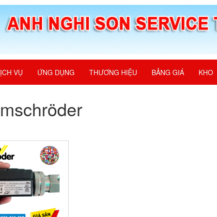
ỊCH VỤ
ỨNG DỤNG
THƯƠNG HIỆU
BẢNG GIÁ
KHO
omschröder