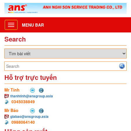
MENU BAR
Toggle
navigation
Search
Hỗ trợ trực tuyến
Mr Tính
thanhtinh@ansgroup.asia
0345038849
Mr Bảo
giabao@ansgroup.asia
0988064140