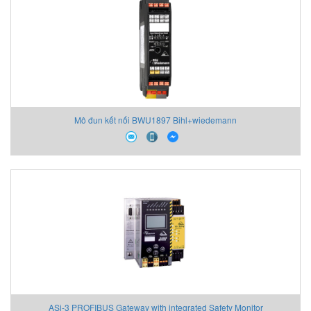
Mô đun kết nối BWU1897 Bihl+wiedemann
ASi-3 PROFIBUS Gateway with integrated Safety Monitor