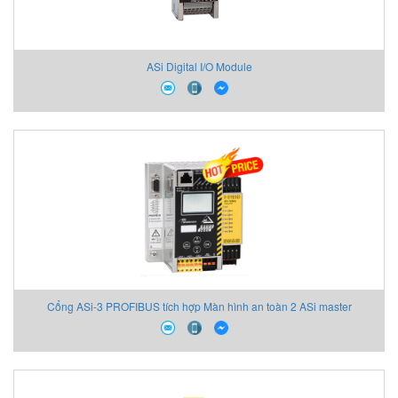
ASi Digital I/O Module
Cổng ASi-3 PROFIBUS tích hợp Màn hình an toàn 2 ASi master
BWU3275 Bihl+wiedemann