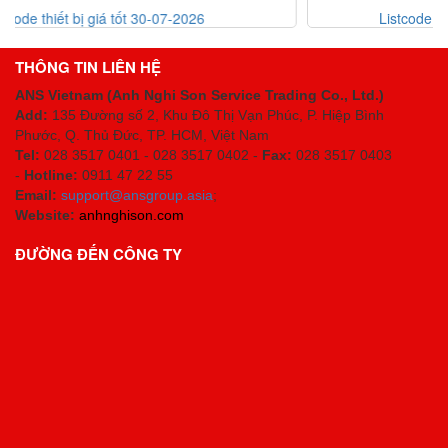
Listcode thiết bị Mekasentron 26-07-2026
THÔNG TIN LIÊN HỆ
ANS Vietnam (Anh Nghi Son Service Trading Co., Ltd.)
Add:
135 Đường số 2, Khu Đô Thị Vạn Phúc, P. Hiệp Bình
Phước, Q. Thủ Đức, TP. HCM
, Việt Nam
Tel:
028 3517 0401 - 028 3517 0402 -
Fax:
028 3517 0403
-
Hotline:
0911 47 22 55
Email:
support@ansgroup.asia
;
Website:
anhnghison.com
ĐƯỜNG ĐẾN CÔNG TY