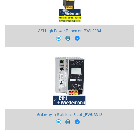
ASi High Power Repeater_BWU2384
Gateway in Stainless Steel _BWU3312