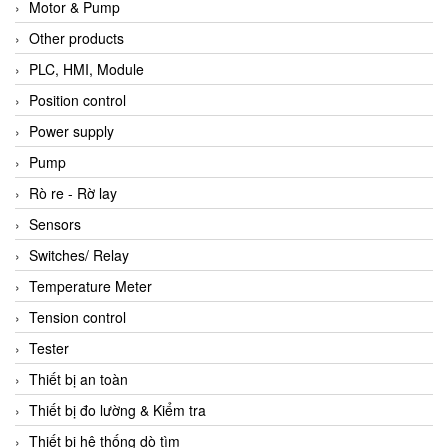
Motor & Pump
Other products
PLC, HMI, Module
Position control
Power supply
Pump
Rò re - Rờ lay
Sensors
Switches/ Relay
Temperature Meter
Tension control
Tester
Thiết bị an toàn
Thiết bị đo lường & Kiểm tra
Thiết bị hệ thống dò tìm