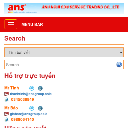
MENU BAR
Toggle
navigation
Search
Hỗ trợ trực tuyến
Mr Tính
thanhtinh@ansgroup.asia
0345038849
Mr Bảo
giabao@ansgroup.asia
0988064140