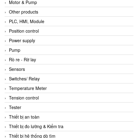
Motor & Pump
Other products
PLC, HMI, Module
Position control
Power supply
Pump
Rò re - Rờ lay
Sensors
Switches/ Relay
Temperature Meter
Tension control
Tester
Thiết bị an toàn
Thiết bị đo lường & Kiểm tra
Thiết bị hệ thống dò tìm