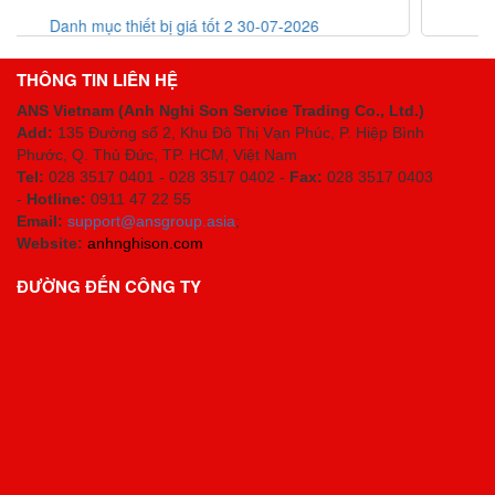
07-2026
List code thiết bị giá tốt 30-07-2026
THÔNG TIN LIÊN HỆ
ANS Vietnam (Anh Nghi Son Service Trading Co., Ltd.)
Add:
135 Đường số 2, Khu Đô Thị Vạn Phúc, P. Hiệp Bình
Phước, Q. Thủ Đức, TP. HCM
, Việt Nam
Tel:
028 3517 0401 - 028 3517 0402 -
Fax:
028 3517 0403
-
Hotline:
0911 47 22 55
Email:
support@ansgroup.asia
;
Website:
anhnghison.com
ĐƯỜNG ĐẾN CÔNG TY