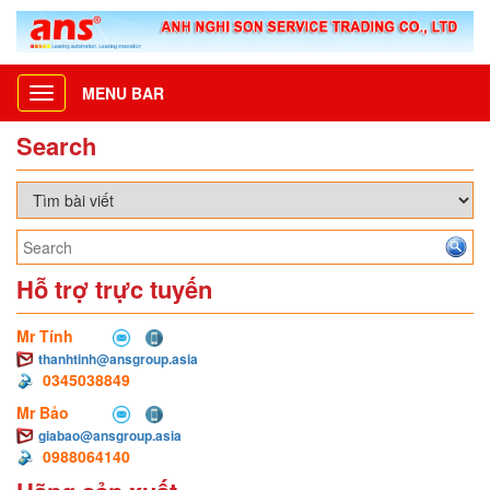
MENU BAR
Toggle
navigation
Search
Hỗ trợ trực tuyến
Mr Tính
thanhtinh@ansgroup.asia
0345038849
Mr Bảo
giabao@ansgroup.asia
0988064140