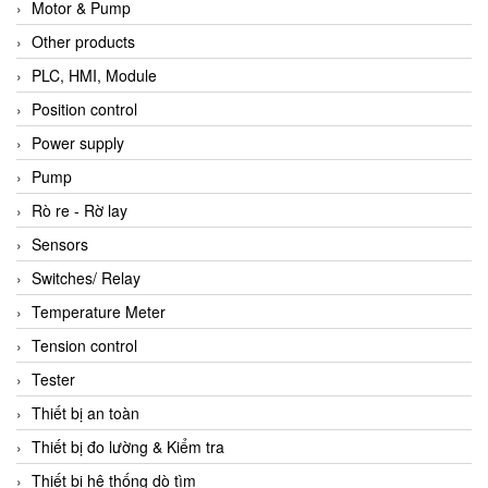
Motor & Pump
Other products
PLC, HMI, Module
Position control
Power supply
Pump
Rò re - Rờ lay
Sensors
Switches/ Relay
Temperature Meter
Tension control
Tester
Thiết bị an toàn
Thiết bị đo lường & Kiểm tra
Thiết bị hệ thống dò tìm