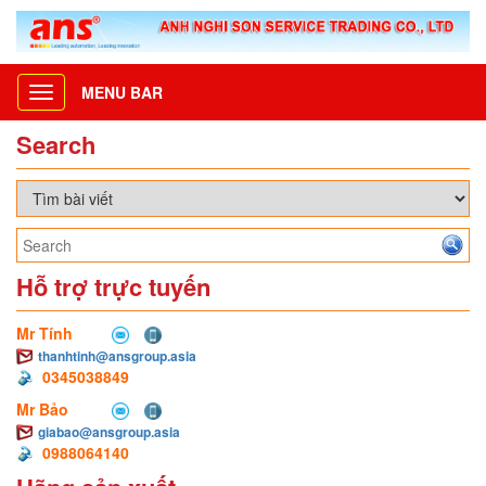
MENU BAR
Toggle
navigation
Search
Hỗ trợ trực tuyến
Mr Tính
thanhtinh@ansgroup.asia
0345038849
Mr Bảo
giabao@ansgroup.asia
0988064140