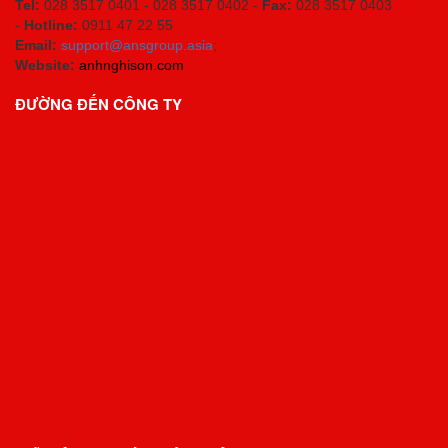
Tel:
028 3517 0401 - 028 3517 0402 -
Fax:
028 3517 0403
-
Hotline:
0911 47 22 55
Email:
support@ansgroup.asia
;
Website:
anhnghison.com
ĐƯỜNG ĐẾN CÔNG TY