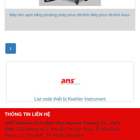
Máy làm sạch bằng phương pháp phun đá khô/ Máy phun đá khô Asco-
Dry Ice Blasting Unit ASCO
1
List code thiết bị Koehler Instrument
THÔNG TIN LIÊN HỆ
ANS Vietnam (Anh Nghi Son Service Trading Co., Ltd.)
Add:
135 Đường số 2, Khu Đô Thị Vạn Phúc, P. Hiệp Bình
Phước, Q. Thủ Đức, TP. HCM
, Việt Nam