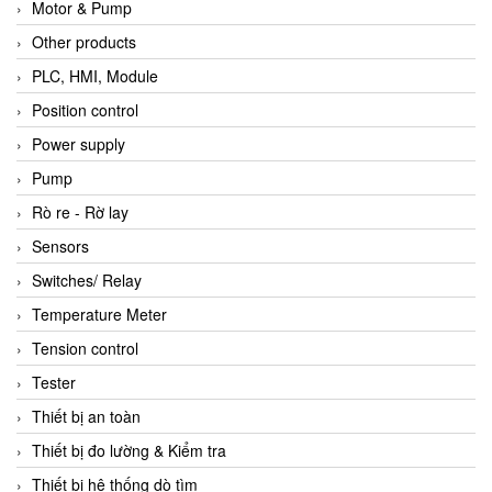
Motor & Pump
Other products
PLC, HMI, Module
Position control
Power supply
Pump
Rò re - Rờ lay
Sensors
Switches/ Relay
Temperature Meter
Tension control
Tester
Thiết bị an toàn
Thiết bị đo lường & Kiểm tra
Thiết bị hệ thống dò tìm