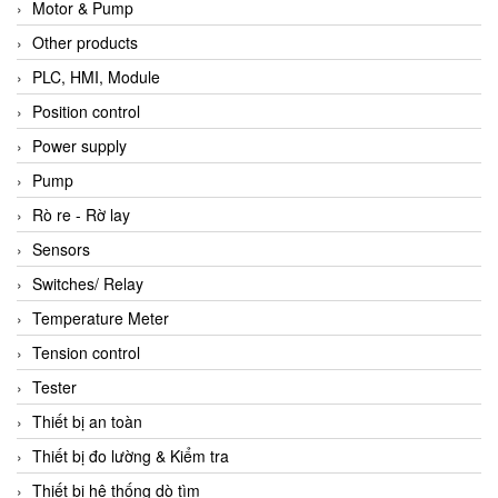
Motor & Pump
Other products
PLC, HMI, Module
Position control
Power supply
Pump
Rò re - Rờ lay
Sensors
Switches/ Relay
Temperature Meter
Tension control
Tester
Thiết bị an toàn
Thiết bị đo lường & Kiểm tra
Thiết bị hệ thống dò tìm