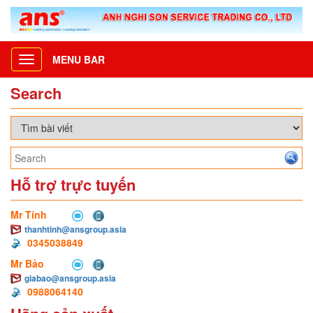
MENU BAR
Toggle
navigation
Search
Hỗ trợ trực tuyến
Mr Tính
thanhtinh@ansgroup.asia
0345038849
Mr Bảo
giabao@ansgroup.asia
0988064140