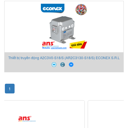
Thiết bị truyền động A2C3V0-S18/S (AR2C3130-S18/S) ECONEX S.R.L
1