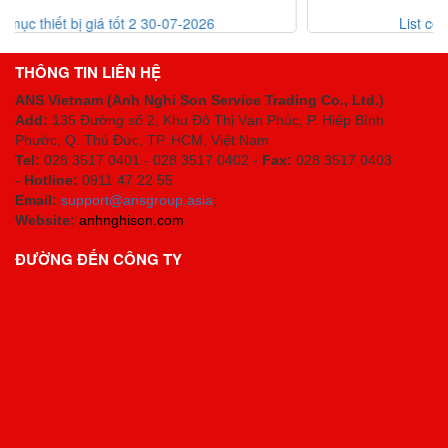
List code thiết bị giá tốt 30-07-2026
THÔNG TIN LIÊN HỆ
ANS Vietnam (Anh Nghi Son Service Trading Co., Ltd.)
Add:
135 Đường số 2, Khu Đô Thị Vạn Phúc, P. Hiệp Bình
Phước, Q. Thủ Đức, TP. HCM
, Việt Nam
Tel:
028 3517 0401 - 028 3517 0402 -
Fax:
028 3517 0403
-
Hotline:
0911 47 22 55
Email:
support@ansgroup.asia
;
Website:
anhnghison.com
ĐƯỜNG ĐẾN CÔNG TY