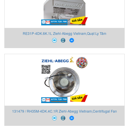
RE31P-4DK.6K.1L Ziehl-Abegg Vietnam,Quạt Ly Tâm
131479 / RH35M-4DK.4C.1R Ziehl-Abegg Vietnam,Centrifugal Fan