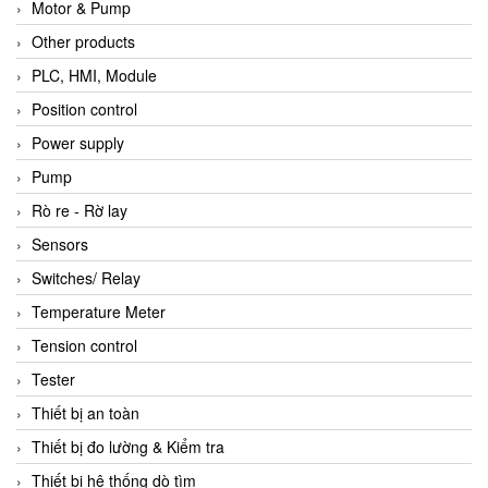
Motor & Pump
Other products
PLC, HMI, Module
Position control
Power supply
Pump
Rò re - Rờ lay
Sensors
Switches/ Relay
Temperature Meter
Tension control
Tester
Thiết bị an toàn
Thiết bị đo lường & Kiểm tra
Thiết bị hệ thống dò tìm