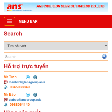
MENU BAR
Toggle
navigation
Search
Hỗ trợ trực tuyến
Mr Tính
thanhtinh@ansgroup.asia
0345038849
Mr Bảo
giabao@ansgroup.asia
0988064140