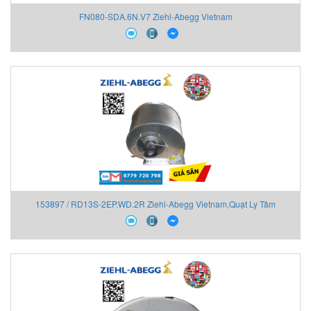
FN080-SDA.6N.V7 Ziehl-Abegg Vietnam
153897 / RD13S-2EP.WD.2R Ziehl-Abegg Vietnam,Quạt Ly Tâm