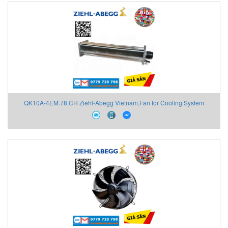
QK10A-4EM.78.CH Ziehl-Abegg Vietnam,Fan for Cooling System