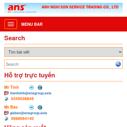
MENU BAR
Toggle
navigation
Search
Hỗ trợ trực tuyến
Mr Tính
thanhtinh@ansgroup.asia
0345038849
Mr Bảo
giabao@ansgroup.asia
0988064140