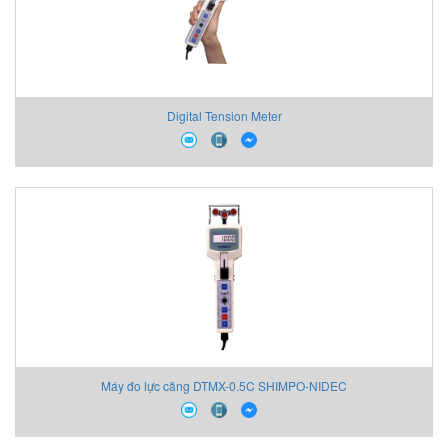
Digital Tension Meter
Máy đo lực căng DTMX-0.5C SHIMPO-NIDEC