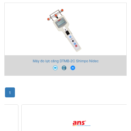
Máy đo lực căng DTMB-2C Shimpo Nidec
1