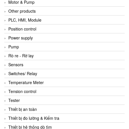
Motor & Pump
Other products
PLC, HMI, Module
Position control
Power supply
Pump
Rò re - Rờ lay
Sensors
Switches/ Relay
Temperature Meter
Tension control
Tester
Thiết bị an toàn
Thiết bị đo lường & Kiểm tra
Thiết bị hệ thống dò tìm