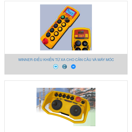
WINNER-ĐIỂU KHIỂN TỪ XA CHO CẦN CẦU VÀ MÁY MÓC