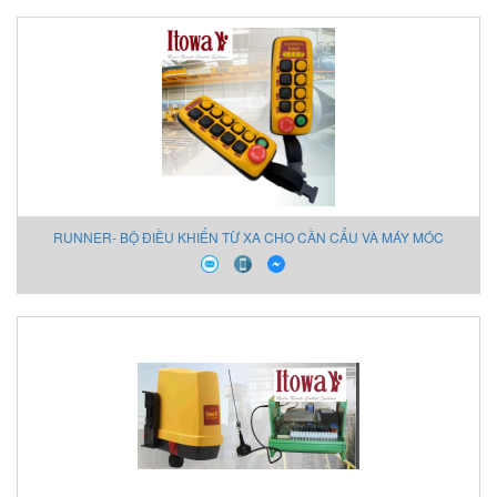
RUNNER- BỘ ĐIỀU KHIỂN TỪ XA CHO CẦN CẨU VÀ MÁY MÓC