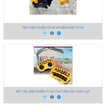
TINY- ĐIỂU KHIỂN TỪ XA VÀ KIỂM SOÁT TỪ XA
SET_VAL ĐIỀU KHIỂN TỪ XA CHO CẦN CẨU THỦY LỰC