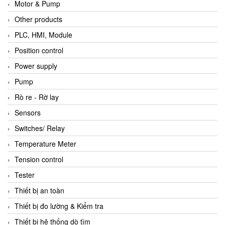
Motor & Pump
Other products
PLC, HMI, Module
Position control
Power supply
Pump
Rò re - Rờ lay
Sensors
Switches/ Relay
Temperature Meter
Tension control
Tester
Thiết bị an toàn
Thiết bị đo lường & Kiểm tra
Thiết bị hệ thống dò tìm