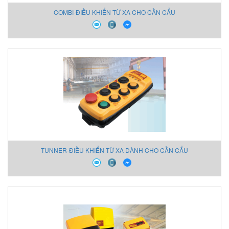
COMBI-ĐIỀU KHIỂN TỪ XA CHO CẦN CẨU
TUNNER-ĐIỀU KHIỂN TỪ XA DÀNH CHO CẦN CẨU