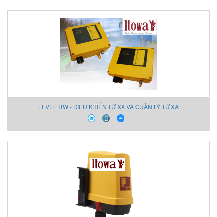
LEVEL ITW - ĐIỀU KHIỂN TỪ XA VÀ QUẢN LÝ TỪ XA