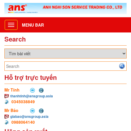
MENU BAR
Toggle
navigation
Search
Hỗ trợ trực tuyến
Mr Tính
thanhtinh@ansgroup.asia
0345038849
Mr Bảo
giabao@ansgroup.asia
0988064140