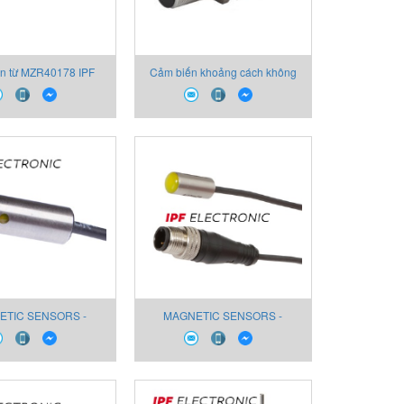
n từ MZR40178 IPF
Cảm biến khoảng cách không
tronic Viet Nam
tiếp xúc IB180121
ETIC SENSORS -
MAGNETIC SENSORS -
S FOR PNEUMATIC
SENSORS FOR PNEUMATIC
DERS MZR9A276
CYLINDERS MZR9E076