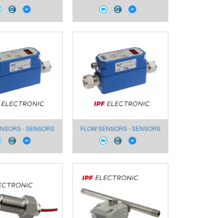
FOR WATER SS270023
NSORS - SENSORS
FLOW SENSORS - SENSORS
WATER SM430025
FOR WATER SM430021