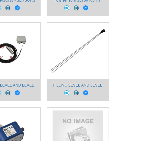
 AIR SL200100
 LEVEL AND LEVEL
FILLING LEVEL AND LEVEL
ORS FY98A249
SENSORS FS926030