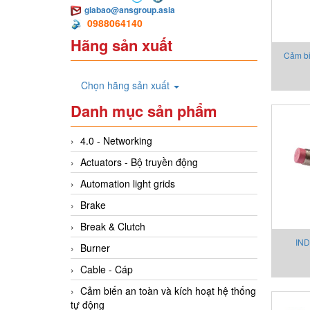
giabao@ansgroup.asia
0988064140
Hãng sản xuất
Cảm bi
xúc IN9
Chọn hãng sản xuất
Danh mục sản phẩm
4.0 - Networking
Actuators - Bộ truyền động
Automation light grids
Brake
Break & Clutch
IN
Burner
Cable - Cáp
Cảm biến an toàn và kích hoạt hệ thống
tự động