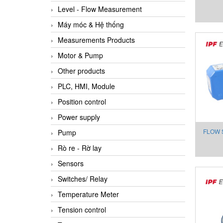
Level - Flow Measurement
FOR
Máy móc & Hệ thống
Measurements Products
Motor & Pump
Other products
PLC, HMI, Module
Position control
Power supply
FLOW 
Pump
FOR
Rò re - Rờ lay
Sensors
Switches/ Relay
Temperature Meter
Tension control