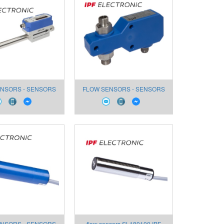
NSORS - SENSORS
FLOW SENSORS - SENSORS
 AIR SL430020
FOR AIR SL270120
NSORS - SENSORS
flow sensors SL180100 IPF