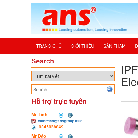
TRANG CHỦ
GIỚI THIỆU
SẢN PHẨM
D
Search
IPF
Ele
Hỗ trợ trực tuyến
Mr Tính
thanhtinh@ansgroup.asia
0345038849
Mr Bảo