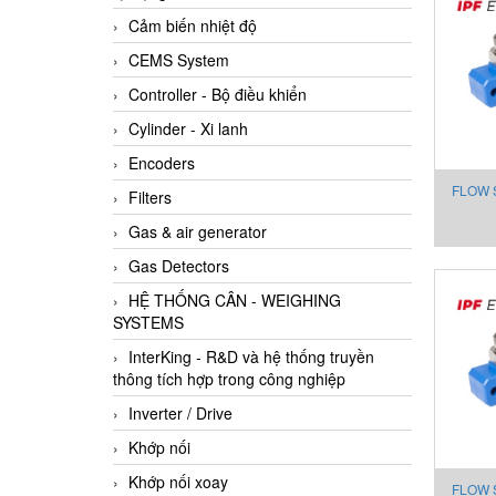
Cảm biến nhiệt độ
CEMS System
Controller - Bộ điều khiển
Cylinder - Xi lanh
Encoders
FLOW 
Filters
FOR
Gas & air generator
Gas Detectors
HỆ THỐNG CÂN - WEIGHING
SYSTEMS
InterKing - R&D và hệ thống truyền
thông tích hợp trong công nghiệp
Inverter / Drive
Khớp nối
Khớp nối xoay
FLOW 