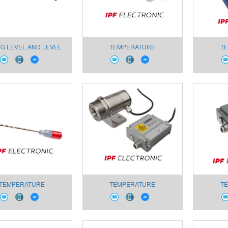
NG LEVEL AND LEVEL
TEMPERATURE
T
NSORS FS906000
MEASUREMENT YT98E171
MEASUR
TEMPERATURE
TEMPERATURE
T
UREMENT YT036020
MEASUREMENT OI98C258
MEASUR