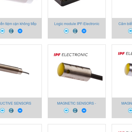
ến tiệm cận không tiếp
Logic module IPF-Electronic
Cảm biế
91197 inductive sensor
VL600108
Elec
IPF-Electronic
DUCTIVE SENSORS
MAGNETIC SENSORS -
MAGN
SENSORS FOR PNEUMATIC
SENSOR
CYLINDERS MZR9A184
CYLIN