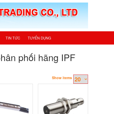
TIN TỨC
TUYỂN DỤNG
 phân phối hãng IPF
Show items