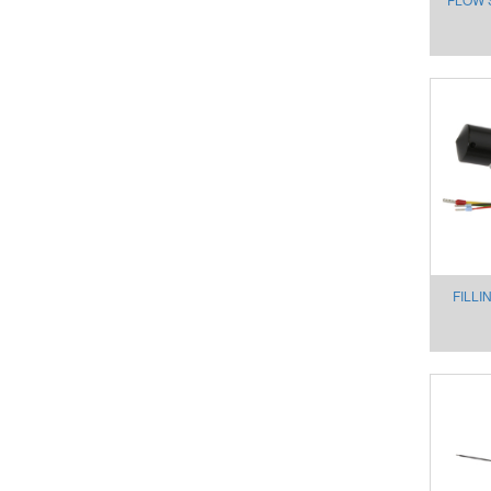
F
FILLI
SE