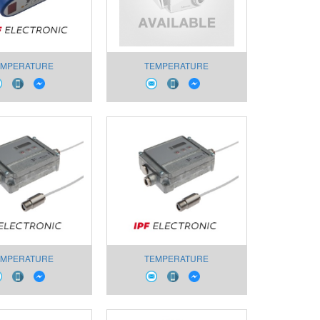
EMPERATURE
TEMPERATURE
EMENT YT450020
MEASUREMENT YT036021
EMPERATURE
TEMPERATURE
EMENT OI98C121
MEASUREMENT OI98A920