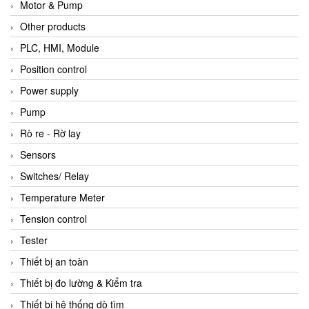
Motor & Pump
Other products
PLC, HMI, Module
Position control
Power supply
Pump
Rò re - Rờ lay
Sensors
Switches/ Relay
Temperature Meter
Tension control
Tester
Thiết bị an toàn
Thiết bị đo lường & Kiểm tra
Thiết bị hệ thống dò tìm