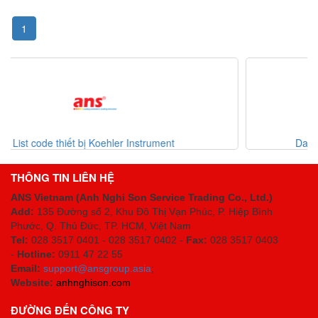
1
ment
Danh mục thiết bị Erhardt-leimer Việt N
THÔNG TIN LIÊN HỆ
ANS Vietnam (Anh Nghi Son Service Trading Co., Ltd.)
Add:
135 Đường số 2, Khu Đô Thị Vạn Phúc, P. Hiệp Bình
Phước, Q. Thủ Đức, TP. HCM
, Việt Nam
Tel:
028 3517 0401 - 028 3517 0402 -
Fax:
028 3517 0403
-
Hotline:
0911 47 22 55
Email:
support@ansgroup.asia
;
Website:
anhnghison.com
ĐƯỜNG ĐẾN CÔNG TY