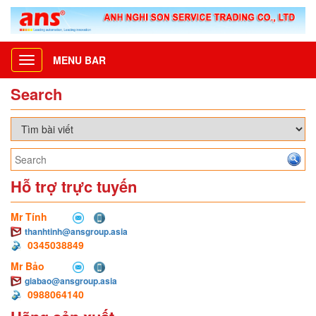
MENU BAR
Toggle
navigation
Search
Hỗ trợ trực tuyến
Mr Tính
thanhtinh@ansgroup.asia
0345038849
Mr Bảo
giabao@ansgroup.asia
0988064140