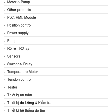
Motor & Pump
Other products
PLC, HMI, Module
Position control
Power supply
Pump
Rò re - Rờ lay
Sensors
Switches/ Relay
Temperature Meter
Tension control
Tester
Thiết bị an toàn
Thiết bị đo lường & Kiểm tra
Thiết bị hệ thống dò tìm