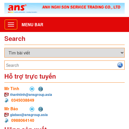
MENU BAR
Toggle
navigation
Search
Hỗ trợ trực tuyến
Mr Tính
thanhtinh@ansgroup.asia
0345038849
Mr Bảo
giabao@ansgroup.asia
0988064140