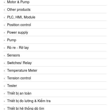
Motor & Pump
Other products
PLC, HMI, Module
Position control
Power supply
Pump
Rò re - Rờ lay
Sensors
Switches/ Relay
Temperature Meter
Tension control
Tester
Thiết bị an toàn
Thiết bị đo lường & Kiểm tra
Thiết bị hệ thống dò tìm