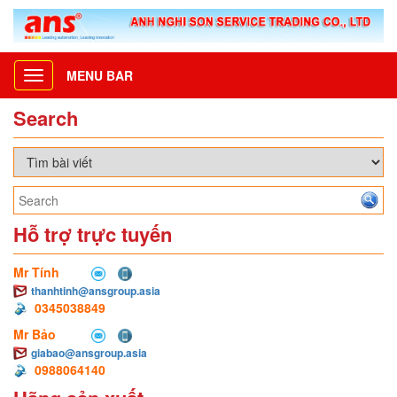
MENU BAR
Toggle
navigation
Search
Hỗ trợ trực tuyến
Mr Tính
thanhtinh@ansgroup.asia
0345038849
Mr Bảo
giabao@ansgroup.asia
0988064140