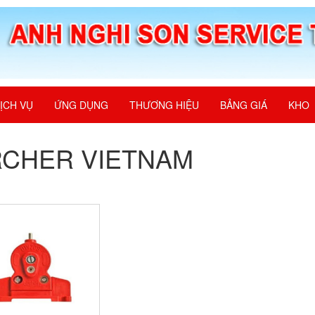
ỊCH VỤ
ỨNG DỤNG
THƯƠNG HIỆU
BẢNG GIÁ
KHO
RCHER VIETNAM