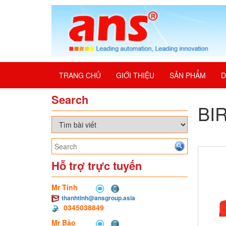
TRANG CHỦ
GIỚI THIỆU
SẢN PHẨM
D
Search
BI
Hỗ trợ trực tuyến
Mr Tính
thanhtinh@ansgroup.asia
0345038849
Mr Bảo