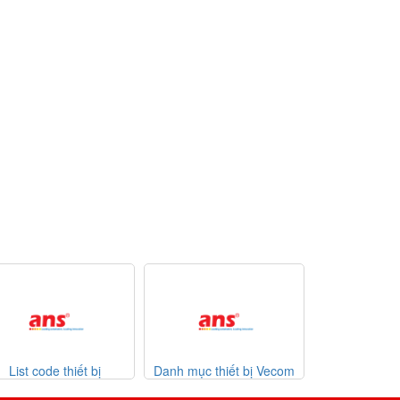
Danh mục thiết bị Vecom
Danh mục thiết bị Watlow
List 
Vietnam
giá tốt