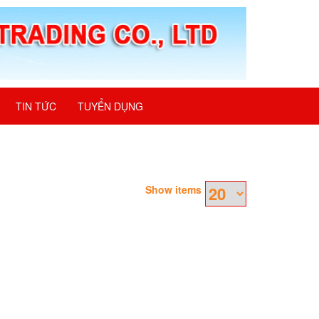
TIN TỨC
TUYỂN DỤNG
Show items