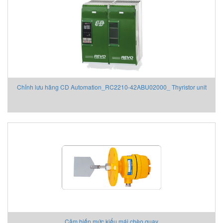
Chỉnh lưu hãng CD Automation_RC2210-42ABU02000_ Thyristor unit
Cảm biến mức kiểu mái chèo quay