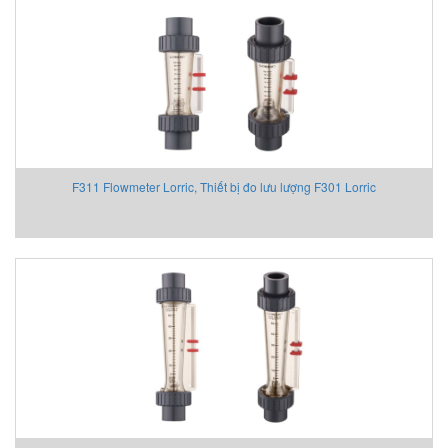
F311 Flowmeter Lorric, Thiết bị đo lưu lượng F301 Lorric