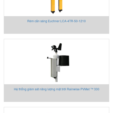
Rèm cản sáng Euchner LCA-4TR-50-1210
Hệ thống giám sát năng lượng mặt trời Rainwise PVMet ™ 330