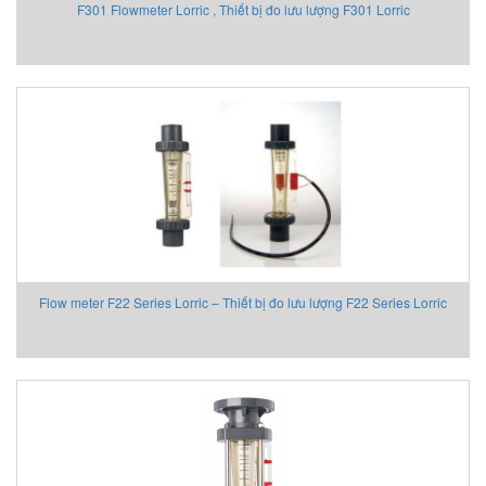
F301 Flowmeter Lorric , Thiết bị đo lưu lượng F301 Lorric
Flow meter F22 Series Lorric – Thiết bị đo lưu lượng F22 Series Lorric