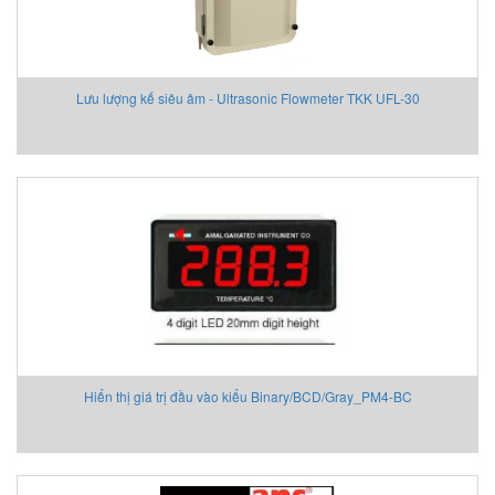
Lưu lượng kế siêu âm - Ultrasonic Flowmeter TKK UFL-30
Hiển thị giá trị đầu vào kiểu Binary/BCD/Gray_PM4-BC