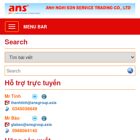
MENU BAR
Toggle
navigation
Search
Hỗ trợ trực tuyến
Mr Tính
thanhtinh@ansgroup.asia
0345038849
Mr Bảo
giabao@ansgroup.asia
0988064140