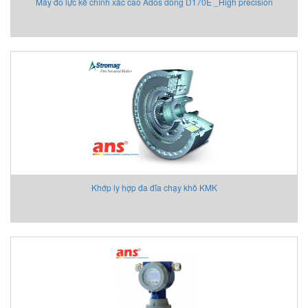
Máy đo lực kế chính xác cao Ados dòng D170E _High precision
dynamometer D170E Ados
Khớp ly hợp đa đĩa chạy khô KMK