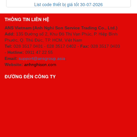
List code thiết bị giá tốt 30-07-2026
THÔNG TIN LIÊN HỆ
ANS Vietnam (Anh Nghi Son Service Trading Co., Ltd.)
Add:
135 Đường số 2, Khu Đô Thị Vạn Phúc, P. Hiệp Bình
Phước, Q. Thủ Đức, TP. HCM
, Việt Nam
Tel:
028 3517 0401 - 028 3517 0402 -
Fax:
028 3517 0403
-
Hotline:
0911 47 22 55
Email:
support@ansgroup.asia
;
Website:
anhnghison.com
ĐƯỜNG ĐẾN CÔNG TY