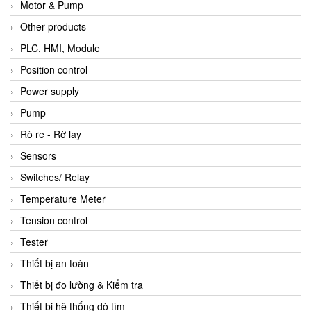
Motor & Pump
Other products
PLC, HMI, Module
Position control
Power supply
Pump
Rò re - Rờ lay
Sensors
Switches/ Relay
Temperature Meter
Tension control
Tester
Thiết bị an toàn
Thiết bị đo lường & Kiểm tra
Thiết bị hệ thống dò tìm