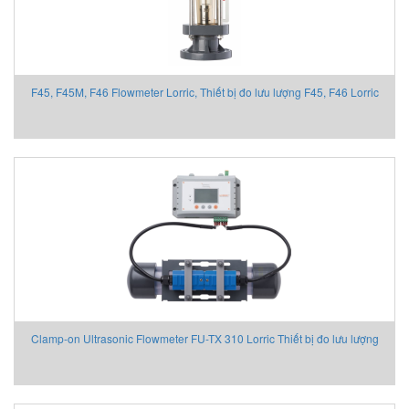
F45, F45M, F46 Flowmeter Lorric, Thiết bị đo lưu lượng F45, F46 Lorric
Clamp-on Ultrasonic Flowmeter FU-TX 310 Lorric Thiết bị đo lưu lượng
sóng siêu âm dạng kẹp di động FU-TX 310 Lorric