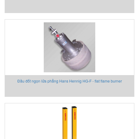
Đầu đốt ngọn lửa phẳng Hans Hennig HG-F - flat flame burner