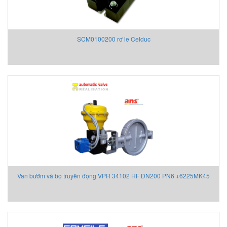
SCM0100200 rơ le Celduc
Van bướm và bộ truyền động VPR 34102 HF DN200 PN6 +6225MK45