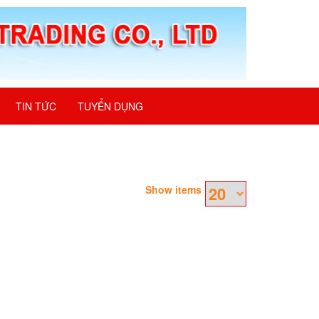
TIN TỨC
TUYỂN DỤNG
Show items