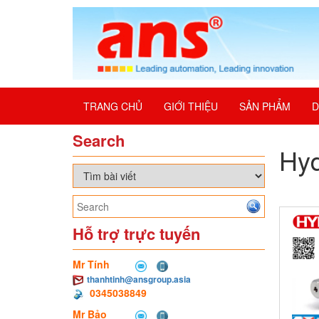
TRANG CHỦ
GIỚI THIỆU
SẢN PHẨM
D
Search
Hy
Hỗ trợ trực tuyến
Mr Tính
thanhtinh@ansgroup.asia
0345038849
Mr Bảo