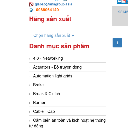
giabao@ansgroup.asia
0988064140
92146
Hãng sản xuất
002 Hy
Chọn hãng sản xuất
1
Danh mục sản phẩm
4.0 - Networking
Actuators - Bộ truyền động
Automation light grids
Brake
Break & Clutch
Burner
Cable - Cáp
Cảm biến an toàn và kích hoạt hệ thống
tự động