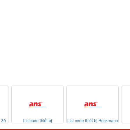
iết bị
List code thiết bị Reckmann
List code thiết bị
6-07-2026
Sontheimer 31-07-2026