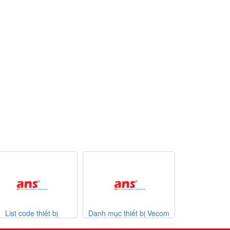
Danh mục thiết bị Vecom
Danh mục thiết bị Watlow
List co
Vietnam
giá tốt