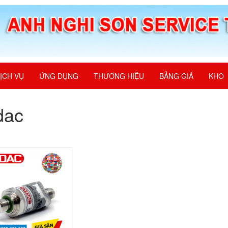
ỊCH VỤ
ỨNG DỤNG
THƯƠNG HIỆU
BẢNG GIÁ
KHO
dac