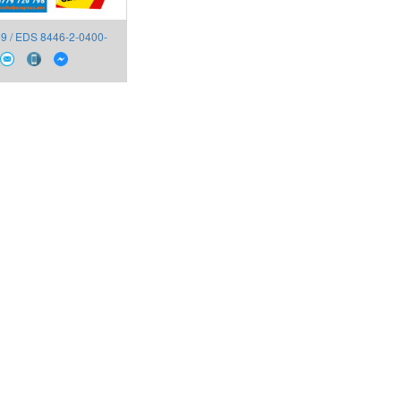
9 / EDS 8446-2-0400-
dac Vietnam,Pressure
Switch