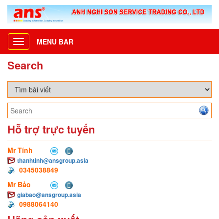
MENU BAR
Toggle
navigation
Search
Hỗ trợ trực tuyến
Mr Tính
thanhtinh@ansgroup.asia
0345038849
Mr Bảo
giabao@ansgroup.asia
0988064140