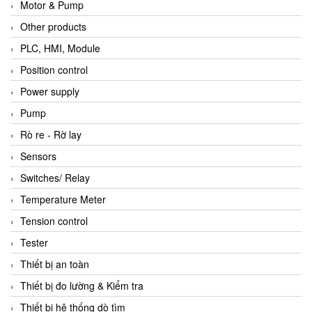
Motor & Pump
Other products
PLC, HMI, Module
Position control
Power supply
Pump
Rò re - Rờ lay
Sensors
Switches/ Relay
Temperature Meter
Tension control
Tester
Thiết bị an toàn
Thiết bị đo lường & Kiểm tra
Thiết bị hệ thống dò tìm