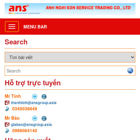
MENU BAR
Toggle
navigation
Search
Hỗ trợ trực tuyến
Mr Tính
thanhtinh@ansgroup.asia
0345038849
Mr Bảo
giabao@ansgroup.asia
0988064140