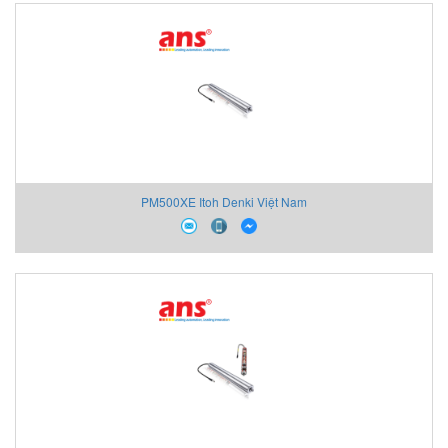
PM500XE Itoh Denki Việt Nam