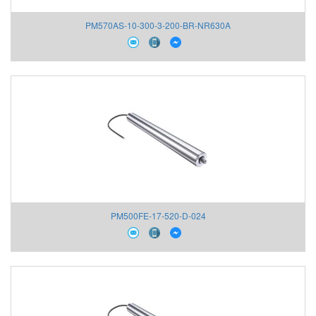
PM570AS-10-300-3-200-BR-NR630A
PM500FE-17-520-D-024