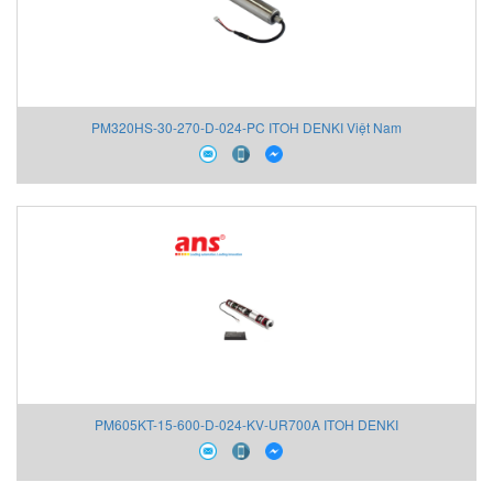
PM320HS-30-270-D-024-PC ITOH DENKI Việt Nam
PM605KT-15-600-D-024-KV-UR700A ITOH DENKI