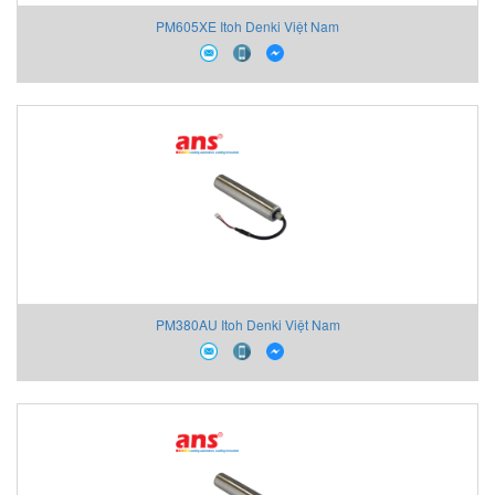
PM605XE Itoh Denki Việt Nam
PM380AU Itoh Denki Việt Nam