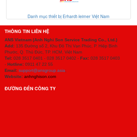
Việt Nam
Danh mục thiết bị giá tốt 2 30-07-20
THÔNG TIN LIÊN HỆ
ANS Vietnam (Anh Nghi Son Service Trading Co., Ltd.)
Add:
135 Đường số 2, Khu Đô Thị Vạn Phúc, P. Hiệp Bình
Phước, Q. Thủ Đức, TP. HCM
, Việt Nam
Tel:
028 3517 0401 - 028 3517 0402 -
Fax:
028 3517 0403
-
Hotline:
0911 47 22 55
Email:
support@ansgroup.asia
;
Website:
anhnghison.com
ĐƯỜNG ĐẾN CÔNG TY