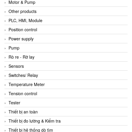
Motor & Pump
Other products
PLC, HMI, Module
Position control
Power supply
Pump
Rò re - Rờ lay
Sensors
Switches/ Relay
Temperature Meter
Tension control
Tester
Thiết bị an toàn
Thiết bị đo lường & Kiểm tra
Thiết bị hệ thống dò tìm