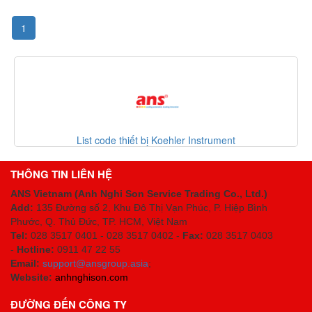
1
List code thiết bị Koehler Instrument
THÔNG TIN LIÊN HỆ
ANS Vietnam (Anh Nghi Son Service Trading Co., Ltd.)
Add:
135 Đường số 2, Khu Đô Thị Vạn Phúc, P. Hiệp Bình
Phước, Q. Thủ Đức, TP. HCM
, Việt Nam
Tel:
028 3517 0401 - 028 3517 0402 -
Fax:
028 3517 0403
-
Hotline:
0911 47 22 55
Email:
support@ansgroup.asia
;
Website:
anhnghison.com
ĐƯỜNG ĐẾN CÔNG TY