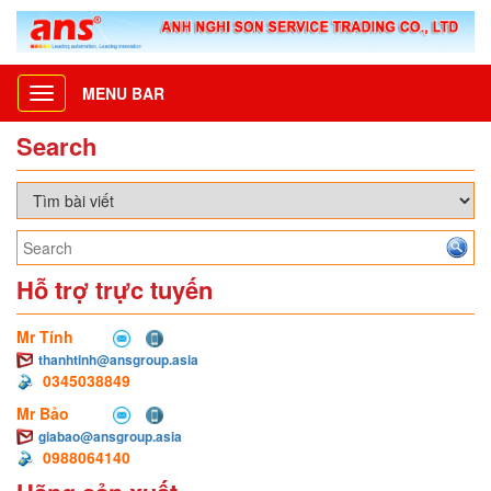
MENU BAR
Toggle
navigation
Search
Hỗ trợ trực tuyến
Mr Tính
thanhtinh@ansgroup.asia
0345038849
Mr Bảo
giabao@ansgroup.asia
0988064140