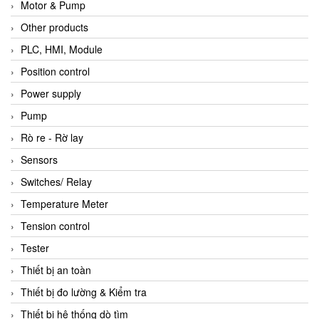
Motor & Pump
Other products
PLC, HMI, Module
Position control
Power supply
Pump
Rò re - Rờ lay
Sensors
Switches/ Relay
Temperature Meter
Tension control
Tester
Thiết bị an toàn
Thiết bị đo lường & Kiểm tra
Thiết bị hệ thống dò tìm