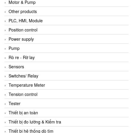
Motor & Pump
Other products
PLC, HMI, Module
Position control
Power supply
Pump
Rò re - Rờ lay
Sensors
Switches/ Relay
Temperature Meter
Tension control
Tester
Thiết bị an toàn
Thiết bị đo lường & Kiểm tra
Thiết bị hệ thống dò tìm