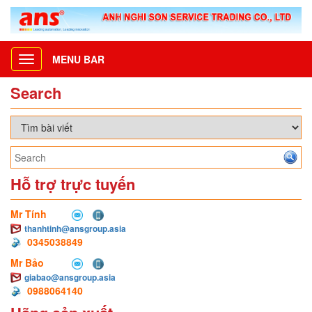
MENU BAR
Toggle
navigation
Search
Hỗ trợ trực tuyến
Mr Tính
thanhtinh@ansgroup.asia
0345038849
Mr Bảo
giabao@ansgroup.asia
0988064140