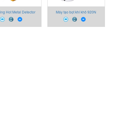
ng Hot Metal Detector
Máy tạo bọt khí khô 920N
bargraph & laser line
DEMA Engineering/ Foam- IT