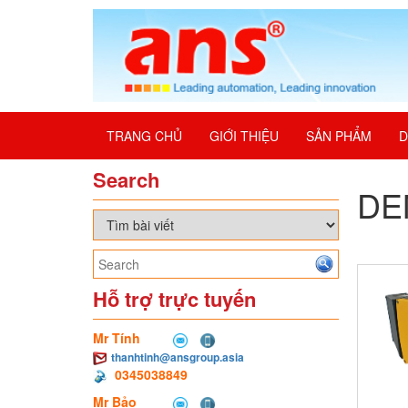
TRANG CHỦ
GIỚI THIỆU
SẢN PHẨM
D
Search
DEM
Hỗ trợ trực tuyến
Mr Tính
thanhtinh@ansgroup.asia
0345038849
Mr Bảo