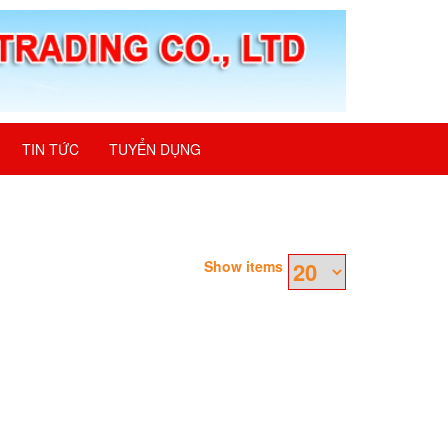
TIN TỨC
TUYỂN DỤNG
Show items