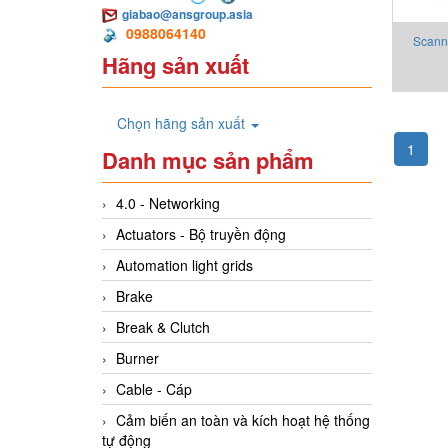
giabao@ansgroup.asia
0988064140
Scanni
Hãng sản xuất
with 
Chọn hãng sản xuất
1
Danh mục sản phẩm
4.0 - Networking
Actuators - Bộ truyền động
Automation light grids
Brake
Break & Clutch
Burner
Cable - Cáp
Cảm biến an toàn và kích hoạt hệ thống
tự động