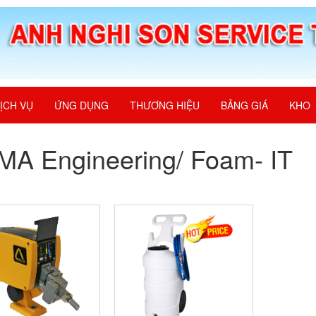
ỊCH VỤ
ỨNG DỤNG
THƯƠNG HIỆU
BẢNG GIÁ
KHO
A Engineering/ Foam- IT