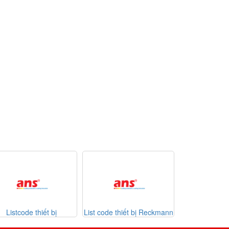
Listcode thiết bị
List code thiết bị Reckmann
List code 
kasentron 26-07-2026
Sontheimer 