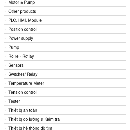
Motor & Pump
Other products
PLC, HMI, Module
Position control
Power supply
Pump
Rò re - Rờ lay
Sensors
Switches/ Relay
Temperature Meter
Tension control
Tester
Thiết bị an toàn
Thiết bị đo lường & Kiểm tra
Thiết bị hệ thống dò tìm