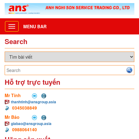
MENU BAR
Toggle
navigation
Search
Hỗ trợ trực tuyến
Mr Tính
thanhtinh@ansgroup.asia
0345038849
Mr Bảo
giabao@ansgroup.asia
0988064140