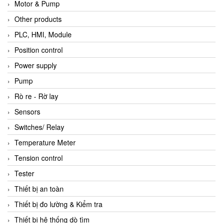
Motor & Pump
Other products
PLC, HMI, Module
Position control
Power supply
Pump
Rò re - Rờ lay
Sensors
Switches/ Relay
Temperature Meter
Tension control
Tester
Thiết bị an toàn
Thiết bị đo lường & Kiểm tra
Thiết bị hệ thống dò tìm