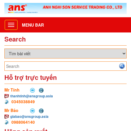
MENU BAR
Toggle
navigation
Search
Hỗ trợ trực tuyến
Mr Tính
thanhtinh@ansgroup.asia
0345038849
Mr Bảo
giabao@ansgroup.asia
0988064140