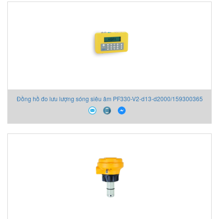
Đồng hồ đo lưu lượng sóng siêu âm PF330-V2-d13-d2000/159300365
GF Signet/Georg Fischer