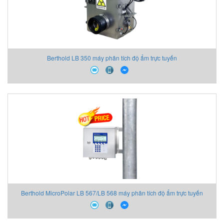
Berthold LB 350 máy phân tích độ ẩm trực tuyến
Berthold MicroPolar LB 567/LB 568 máy phân tích độ ẩm trực tuyến