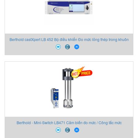
Berthold castXpert LB 452 Bộ điều khiển Đo mức lỏng thép trong khuôn
Berthold - Mini-Switch LB471 Cảm biến đo mức / Công tắc mức