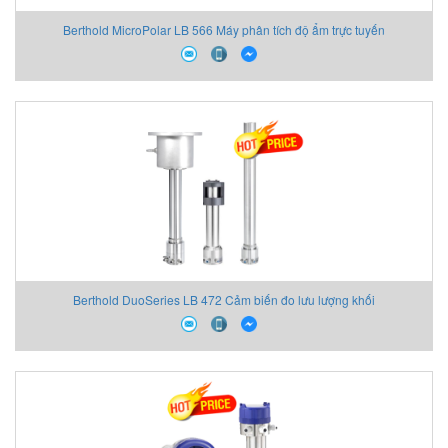
Berthold MicroPolar LB 566 Máy phân tích độ ẩm trực tuyến
Berthold DuoSeries LB 472 Cảm biến đo lưu lượng khối