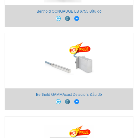
Berthold CONGAUGE LB 6755 Đầu dò
Berthold GAMMAcast Detectors Đầu dò