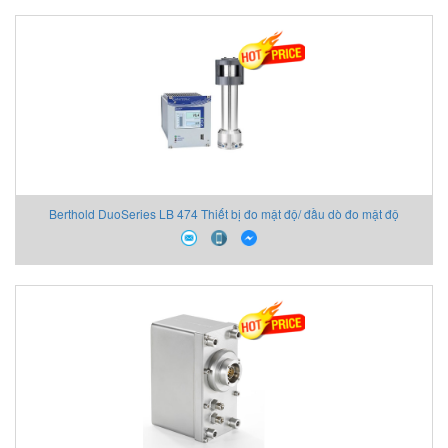
Berthold DuoSeries LB 474 Thiết bị đo mật độ/ đầu dò đo mật độ