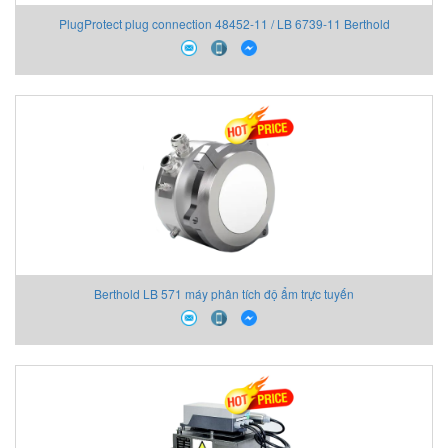
PlugProtect plug connection 48452-11 / LB 6739-11 Berthold
Berthold LB 571 máy phân tích độ ẩm trực tuyến