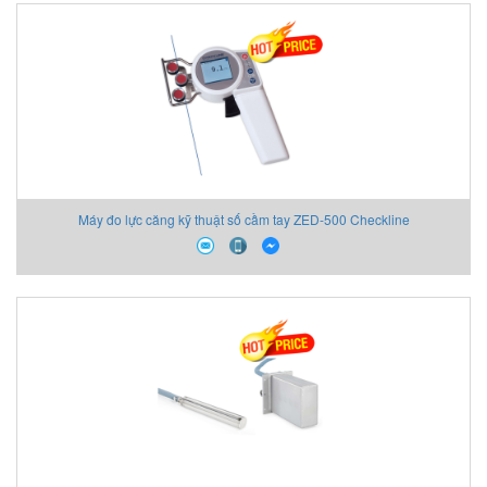
Máy đo lực căng kỹ thuật số cầm tay ZED-500 Checkline