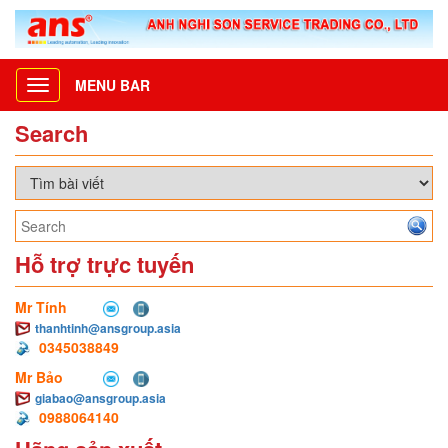
MENU BAR
Toggle
navigation
Search
Hỗ trợ trực tuyến
Mr Tính
thanhtinh@ansgroup.asia
0345038849
Mr Bảo
giabao@ansgroup.asia
0988064140