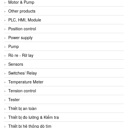
Motor & Pump
Other products
PLC, HMI, Module
Position control
Power supply
Pump
Rò re - Rờ lay
Sensors
Switches/ Relay
Temperature Meter
Tension control
Tester
Thiết bị an toàn
Thiết bị đo lường & Kiểm tra
Thiết bị hệ thống dò tìm