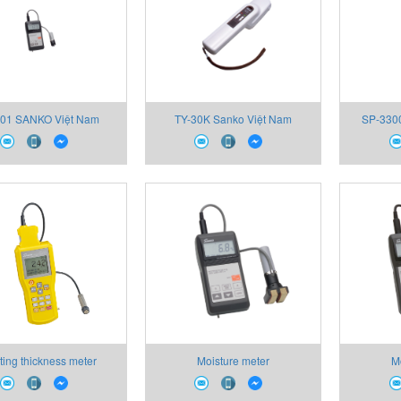
101 SANKO Việt Nam
TY-30K Sanko Việt Nam
SP-330
ting thickness meter
Moisture meter
M