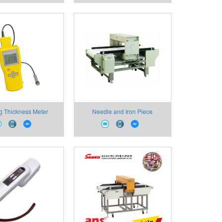
g Thickness Meter
Needle and Iron Piece
Detectors