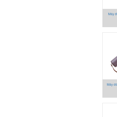
Máy đ
Máy dò