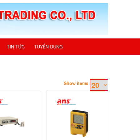
TIN TỨC
TUYỂN DỤNG
Show items