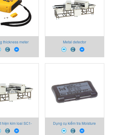
g thickness meter
Metal detector
 hiện kim loai SC1-
Dụng cụ kiểm tra Moisture
600W Sanko
Reading Checker Sanko