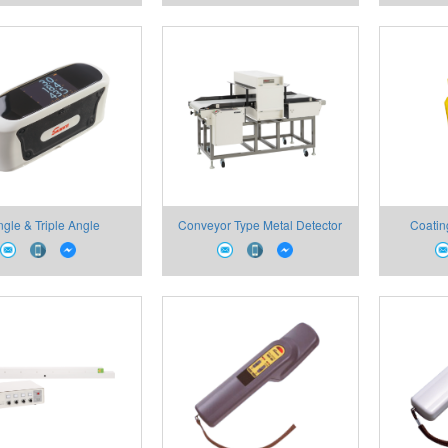
ngle & Triple Angle
Conveyor Type Metal Detector
Coatin
Glossmeters