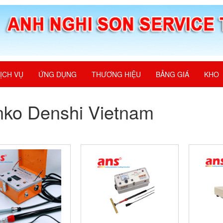
ỊCH VỤ
ỨNG DỤNG
THƯƠNG HIỆU
BẢNG GIÁ
KHO
ko Denshi Vietnam