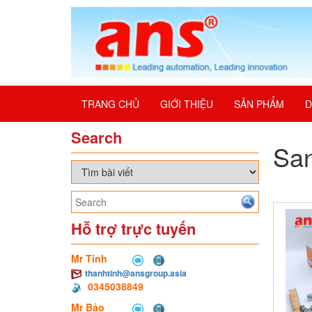
TRANG CHỦ
GIỚI THIỆU
SẢN PHẨM
D
Search
San
Hỗ trợ trực tuyến
Mr Tính
thanhtinh@ansgroup.asia
0345038849
Mr Bảo