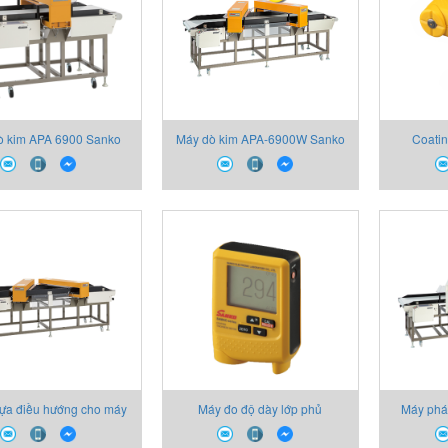
ò kim APA 6900 Sanko
Máy dò kim APA-6900W Sanko
Coatin
ựa điều hướng cho máy
Máy đo độ dày lớp phủ
Máy phát
im Bell-mouth guide of
SAMAC-F Sanko