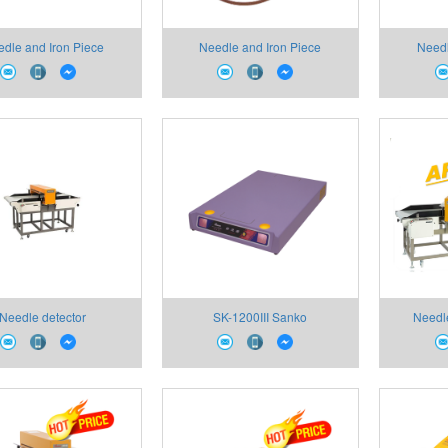
dle and Iron Piece
Needle and Iron Piece
Needl
Detectors
Detectors
Needle detector
SK-1200III Sanko
Needl