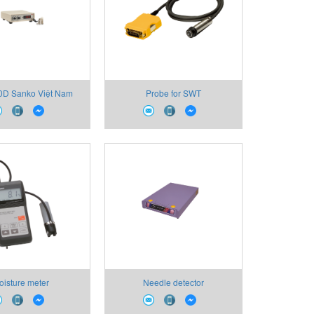
0D Sanko Việt Nam
Probe for SWT
oisture meter
Needle detector