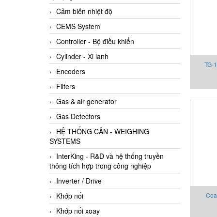
Cảm biến nhiệt độ
CEMS System
Controller - Bộ điều khiển
Cylinder - Xi lanh
TG-
Encoders
Filters
Gas & air generator
Gas Detectors
HỆ THỐNG CÂN - WEIGHING
SYSTEMS
InterKing - R&D và hệ thống truyền
thông tích hợp trong công nghiệp
Inverter / Drive
Khớp nối
Coa
Khớp nối xoay