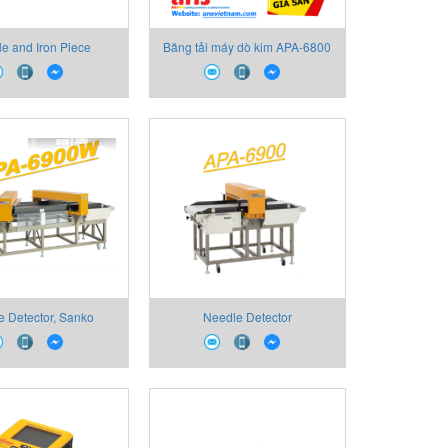
e and Iron Piece
Băng tải máy dò kim APA-6800
Detectors
Sanko
e Detector, Sanko
Needle Detector