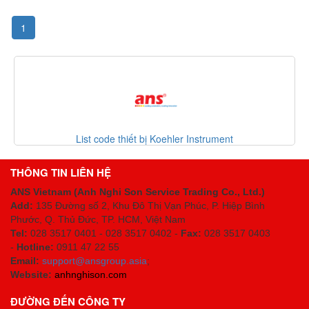
1
List code thiết bị Koehler Instrument
THÔNG TIN LIÊN HỆ
ANS Vietnam (Anh Nghi Son Service Trading Co., Ltd.)
Add:
135 Đường số 2, Khu Đô Thị Vạn Phúc, P. Hiệp Bình
Phước, Q. Thủ Đức, TP. HCM
, Việt Nam
Tel:
028 3517 0401 - 028 3517 0402 -
Fax:
028 3517 0403
-
Hotline:
0911 47 22 55
Email:
support@ansgroup.asia
;
Website:
anhnghison.com
ĐƯỜNG ĐẾN CÔNG TY