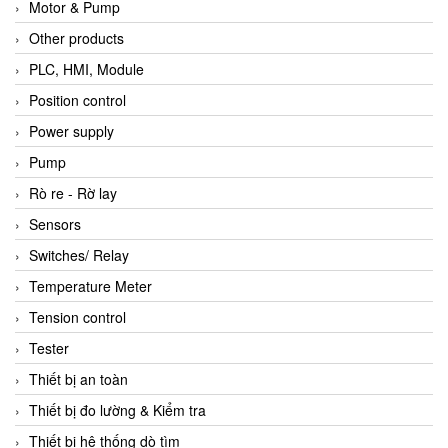
Motor & Pump
Other products
PLC, HMI, Module
Position control
Power supply
Pump
Rò re - Rờ lay
Sensors
Switches/ Relay
Temperature Meter
Tension control
Tester
Thiết bị an toàn
Thiết bị đo lường & Kiểm tra
Thiết bị hệ thống dò tìm