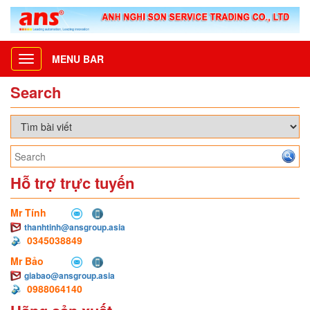
MENU BAR
Toggle
navigation
Search
Hỗ trợ trực tuyến
Mr Tính
thanhtinh@ansgroup.asia
0345038849
Mr Bảo
giabao@ansgroup.asia
0988064140