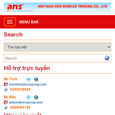
MENU BAR
Toggle
navigation
Search
Hỗ trợ trực tuyến
Mr Tính
thanhtinh@ansgroup.asia
0345038849
Mr Bảo
giabao@ansgroup.asia
0988064140