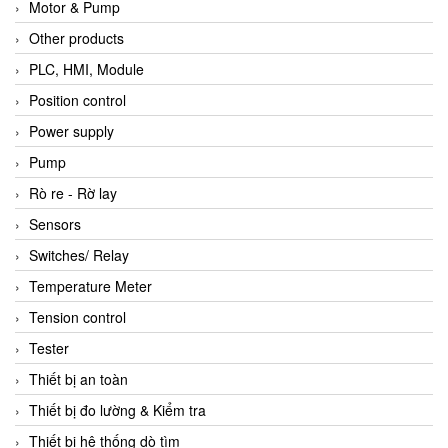
Motor & Pump
Other products
PLC, HMI, Module
Position control
Power supply
Pump
Rò re - Rờ lay
Sensors
Switches/ Relay
Temperature Meter
Tension control
Tester
Thiết bị an toàn
Thiết bị đo lường & Kiểm tra
Thiết bị hệ thống dò tìm