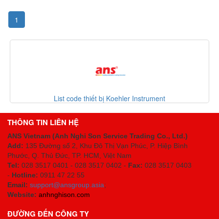
1
List code thiết bị Koehler Instrument
THÔNG TIN LIÊN HỆ
ANS Vietnam (Anh Nghi Son Service Trading Co., Ltd.)
Add:
135 Đường số 2, Khu Đô Thị Vạn Phúc, P. Hiệp Bình
Phước, Q. Thủ Đức, TP. HCM
, Việt Nam
Tel:
028 3517 0401 - 028 3517 0402 -
Fax:
028 3517 0403
-
Hotline:
0911 47 22 55
Email:
support@ansgroup.asia
;
Website:
anhnghison.com
ĐƯỜNG ĐẾN CÔNG TY