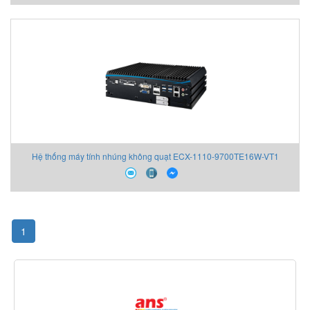
Hệ thống máy tính nhúng không quạt ECX-1110-9700TE16W-VT1
Vecow
1