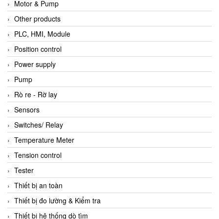
Motor & Pump
Other products
PLC, HMI, Module
Position control
Power supply
Pump
Rò re - Rờ lay
Sensors
Switches/ Relay
Temperature Meter
Tension control
Tester
Thiết bị an toàn
Thiết bị đo lường & Kiểm tra
Thiết bị hệ thống dò tìm