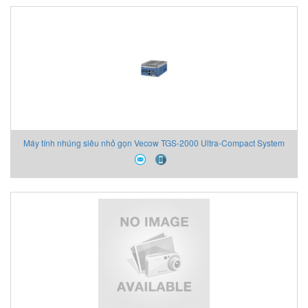
Máy tính nhúng siêu nhỏ gọn Vecow TGS-2000 Ultra-Compact System