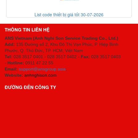
List code thiết bị giá tốt 30-07-2026
THÔNG TIN LIÊN HỆ
ANS Vietnam (Anh Nghi Son Service Trading Co., Ltd.)
Add:
135 Đường số 2, Khu Đô Thị Vạn Phúc, P. Hiệp Bình
Phước, Q. Thủ Đức, TP. HCM
, Việt Nam
Tel:
028 3517 0401 - 028 3517 0402 -
Fax:
028 3517 0403
-
Hotline:
0911 47 22 55
Email:
support@ansgroup.asia
;
Website:
anhnghison.com
ĐƯỜNG ĐẾN CÔNG TY