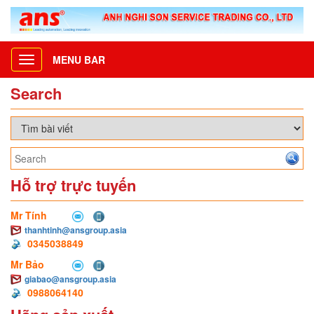
MENU BAR
Toggle
navigation
Search
Hỗ trợ trực tuyến
Mr Tính
thanhtinh@ansgroup.asia
0345038849
Mr Bảo
giabao@ansgroup.asia
0988064140