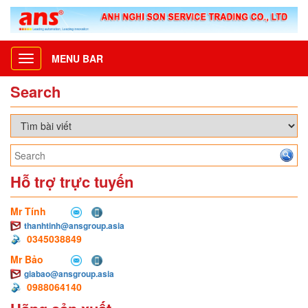
MENU BAR
Toggle
navigation
Search
Hỗ trợ trực tuyến
Mr Tính
thanhtinh@ansgroup.asia
0345038849
Mr Bảo
giabao@ansgroup.asia
0988064140