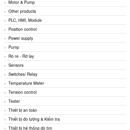
Motor & Pump
Other products
PLC, HMI, Module
Position control
Power supply
Pump
Rò re - Rờ lay
Sensors
Switches/ Relay
Temperature Meter
Tension control
Tester
Thiết bị an toàn
Thiết bị đo lường & Kiểm tra
Thiết bị hệ thống dò tìm