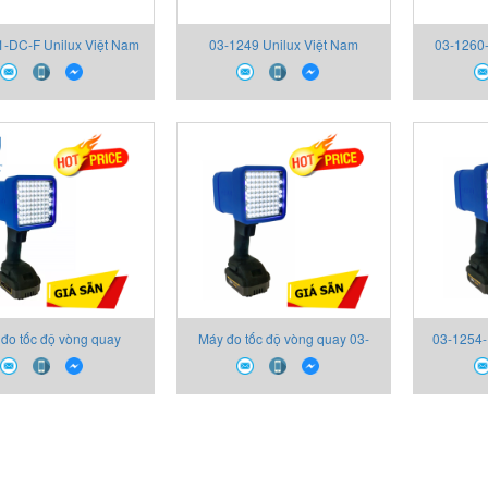
1-DC-F Unilux Việt Nam
03-1249 Unilux Việt Nam
03-1260-
đo tốc độ vòng quay
Máy đo tốc độ vòng quay 03-
03-1254
 LED Beacon 03-1254-
1254-DC-S Unilux LED Beacon
DC-S Unilux