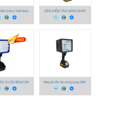
5M Unilux Việt Nam
ĐÈN KIỂM TRA SÁNG NHẤT
LED 9 03-1282-DC-F
FUJIKURA Vietnam
-DC-S LED BEACON
Máy đo tốc độ vòng quay Miti-
Unilux
Lite 03-1118-vc / LED Beacon
03-1254-DC-S Unilux