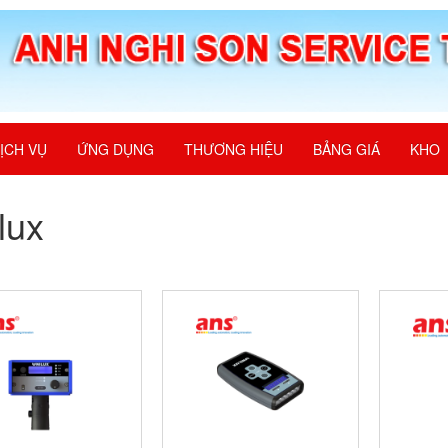
ỊCH VỤ
ỨNG DỤNG
THƯƠNG HIỆU
BẢNG GIÁ
KHO
lux