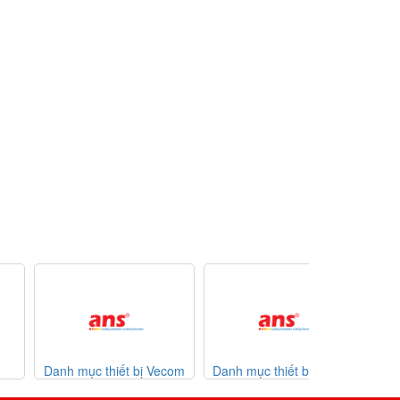
nh mục thiết bị Vecom
Danh mục thiết bị Watlow
List code Esa
Vietnam
giá tốt
07-2