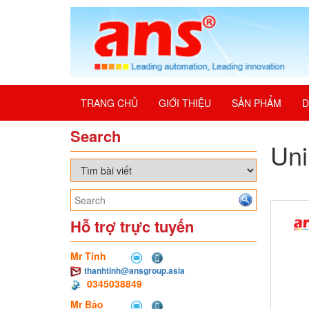
TRANG CHỦ
GIỚI THIỆU
SẢN PHẨM
D
Search
Uni
Hỗ trợ trực tuyến
Mr Tính
thanhtinh@ansgroup.asia
0345038849
Mr Bảo