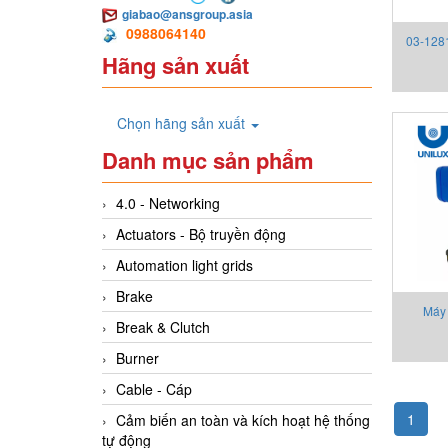
giabao@ansgroup.asia
0988064140
03-128
Hãng sản xuất
Chọn hãng sản xuất
Danh mục sản phẩm
4.0 - Networking
Actuators - Bộ truyền động
Automation light grids
Brake
Máy 
Break & Clutch
Unilux
Burner
Cable - Cáp
1
Cảm biến an toàn và kích hoạt hệ thống
tự động