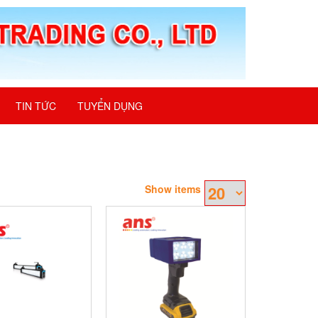
TIN TỨC
TUYỂN DỤNG
Show items