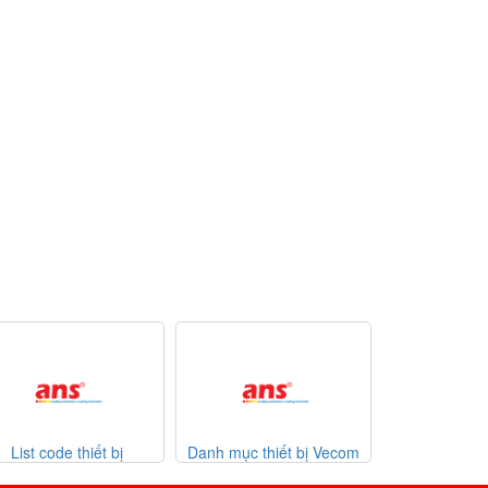
ị
Danh mục thiết bị Vecom
Danh mục thiết bị Watlow
L
2026
Vietnam
giá tốt