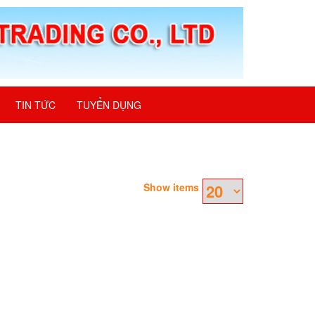
TIN TỨC
TUYỂN DỤNG
Show items