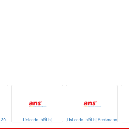
ode thiết bị
List code thiết bị Reckmann
List code thiết b
ron 26-07-2026
Sontheimer 31-07-