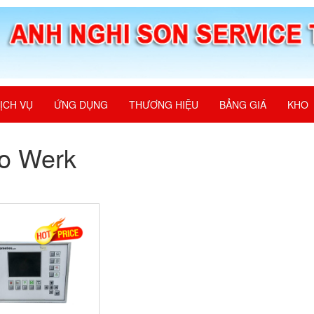
ỊCH VỤ
ỨNG DỤNG
THƯƠNG HIỆU
BẢNG GIÁ
KHO
o Werk