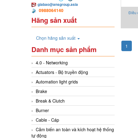
giabao@ansgroup.asia
0988064140
Điều 
Hãng sản xuất
Prome
Chọn hãng sản xuất
1
Danh mục sản phẩm
4.0 - Networking
Actuators - Bộ truyền động
Automation light grids
Brake
Break & Clutch
Burner
Cable - Cáp
Cảm biến an toàn và kích hoạt hệ thống
tự động