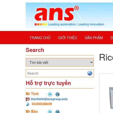
TRANG CHỦ
GIỚI THIỆU
SẢN PHẨM
D
Search
Ric
Hỗ trợ trực tuyến
Mr Tính
thanhtinh@ansgroup.asia
0345038849
Mr Bảo