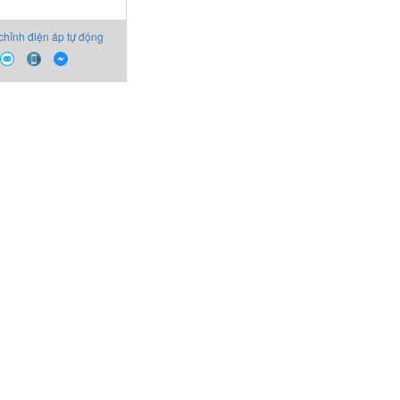
chỉnh điện áp tự động
tos/X DP (USB) Rico
Werk