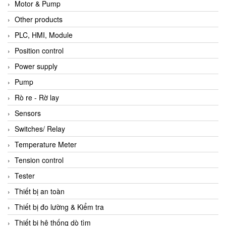
Motor & Pump
Other products
PLC, HMI, Module
Position control
Power supply
Pump
Rò re - Rờ lay
Sensors
Switches/ Relay
Temperature Meter
Tension control
Tester
Thiết bị an toàn
Thiết bị đo lường & Kiểm tra
Thiết bị hệ thống dò tìm