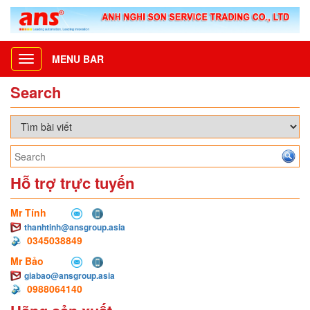
MENU BAR
Toggle
navigation
Search
Hỗ trợ trực tuyến
Mr Tính
thanhtinh@ansgroup.asia
0345038849
Mr Bảo
giabao@ansgroup.asia
0988064140