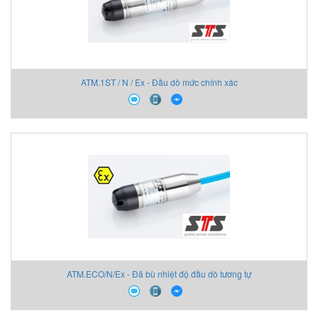
ATM.1ST / N / Ex - Đầu dò mức chính xác
ATM.ECO/N/Ex - Đã bù nhiệt độ đầu dò tương tự