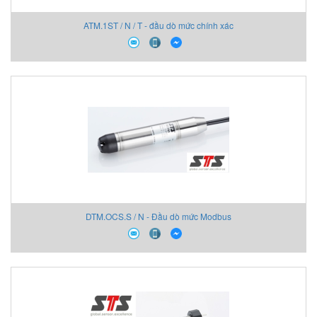
ATM.1ST / N / T - đầu dò mức chính xác
DTM.OCS.S / N - Đầu dò mức Modbus