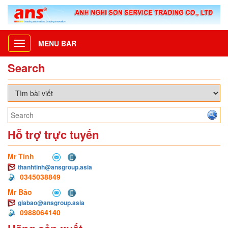
MENU BAR
Toggle
navigation
Search
Hỗ trợ trực tuyến
Mr Tính
thanhtinh@ansgroup.asia
0345038849
Mr Bảo
giabao@ansgroup.asia
0988064140