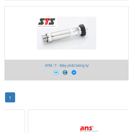
ATM / T - Máy phát tương tự
1