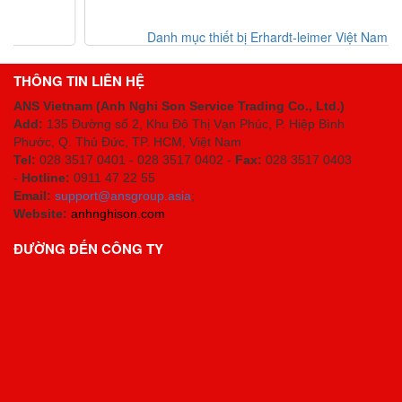
Danh mục thiết bị Erhardt-leimer Việt Nam
THÔNG TIN LIÊN HỆ
ANS Vietnam (Anh Nghi Son Service Trading Co., Ltd.)
Add:
135 Đường số 2, Khu Đô Thị Vạn Phúc, P. Hiệp Bình
Phước, Q. Thủ Đức, TP. HCM
, Việt Nam
Tel:
028 3517 0401 - 028 3517 0402 -
Fax:
028 3517 0403
-
Hotline:
0911 47 22 55
Email:
support@ansgroup.asia
;
Website:
anhnghison.com
ĐƯỜNG ĐẾN CÔNG TY