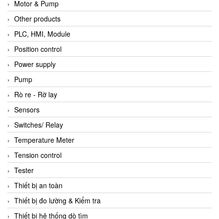
Motor & Pump
Other products
PLC, HMI, Module
Position control
Power supply
Pump
Rò re - Rờ lay
Sensors
Switches/ Relay
Temperature Meter
Tension control
Tester
Thiết bị an toàn
Thiết bị đo lường & Kiểm tra
Thiết bị hệ thống dò tìm