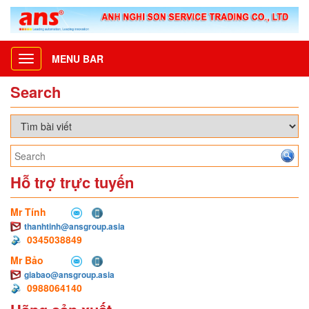
MENU BAR
Toggle
navigation
Search
Hỗ trợ trực tuyến
Mr Tính
thanhtinh@ansgroup.asia
0345038849
Mr Bảo
giabao@ansgroup.asia
0988064140