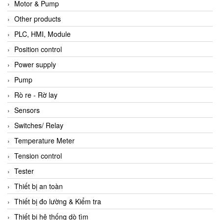
Motor & Pump
Other products
PLC, HMI, Module
Position control
Power supply
Pump
Rò re - Rờ lay
Sensors
Switches/ Relay
Temperature Meter
Tension control
Tester
Thiết bị an toàn
Thiết bị đo lường & Kiểm tra
Thiết bị hệ thống dò tìm