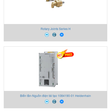
Rotary Joints Series H
Biến tần-Nguồn điện tái tạo 1084190-01 Heidenhain