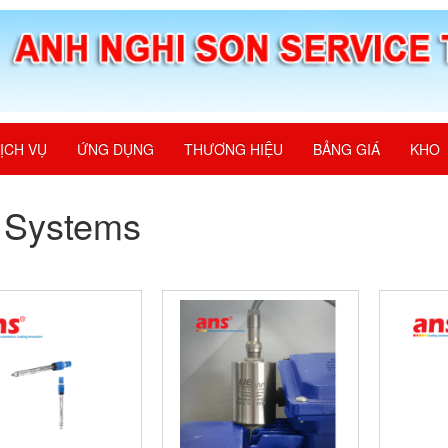
ỊCH VỤ
ỨNG DỤNG
THƯƠNG HIỆU
BẢNG GIÁ
KHO
 Systems