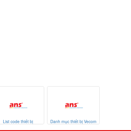
List code thiết bị
Danh mục thiết bị Vecom
Danh mục thiết
theimer 31-07-2026
Vietnam
giá tố