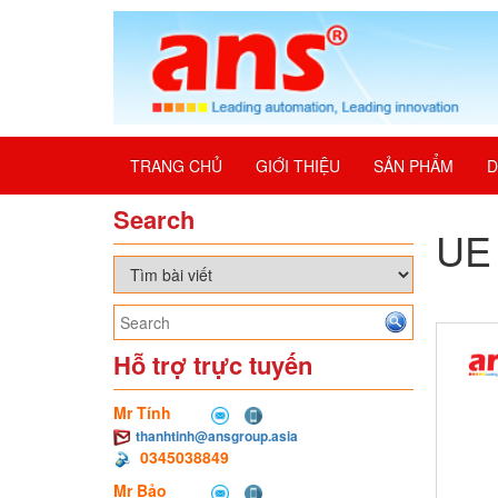
TRANG CHỦ
GIỚI THIỆU
SẢN PHẨM
D
Search
UE
Hỗ trợ trực tuyến
Mr Tính
thanhtinh@ansgroup.asia
0345038849
Mr Bảo