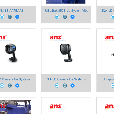
PS11E-AA7BAA2
UltraTrak 850S Ue System Việt
Si2x-LD
ess+Hauser Việt Nam
Nam
D Camera Ue Systems
Si1-LD Camera Ue Systems
Ultrapr
Việt Nam
Việt Nam