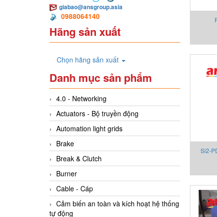
giabao@ansgroup.asia
0988064140
Hãng sản xuất
Endr
Chọn hãng sản xuất
Danh mục sản phẩm
4.0 - Networking
Actuators - Bộ truyền động
Automation light grids
Brake
Si2-P
Break & Clutch
Burner
Cable - Cáp
Cảm biến an toàn và kích hoạt hệ thống
tự động