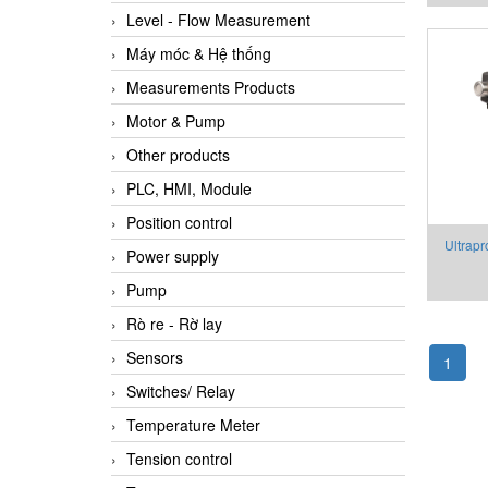
Level - Flow Measurement
Máy móc & Hệ thống
Measurements Products
Motor & Pump
Other products
PLC, HMI, Module
Position control
Ultrap
Power supply
UP 3
Pump
Rò re - Rờ lay
Sensors
1
Switches/ Relay
Temperature Meter
Tension control