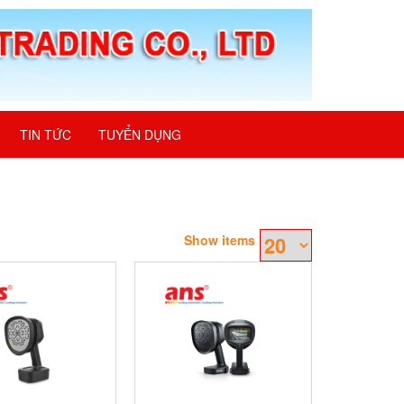
TIN TỨC
TUYỂN DỤNG
Show items