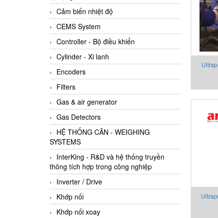
Cảm biến nhiệt độ
CEMS System
Controller - Bộ điều khiển
Cylinder - Xi lanh
Ultra
Encoders
Filters
Gas & air generator
Gas Detectors
HỆ THỐNG CÂN - WEIGHING
SYSTEMS
InterKing - R&D và hệ thống truyền
thông tích hợp trong công nghiệp
Inverter / Drive
Khớp nối
Ultra
Khớp nối xoay