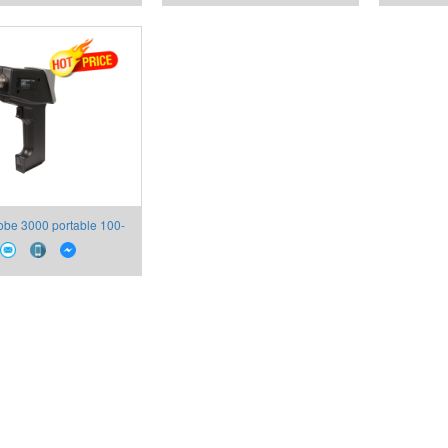
robe 3000 portable 100-
000/LRM UE Systems