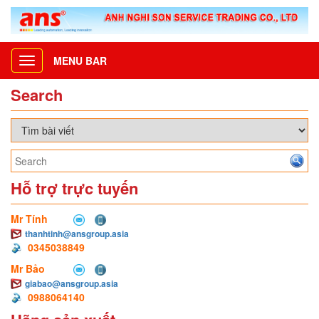
MENU BAR
Toggle
navigation
Search
Hỗ trợ trực tuyến
Mr Tính
thanhtinh@ansgroup.asia
0345038849
Mr Bảo
giabao@ansgroup.asia
0988064140