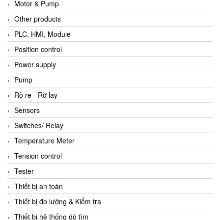
Motor & Pump
Other products
PLC, HMI, Module
Position control
Power supply
Pump
Rò re - Rờ lay
Sensors
Switches/ Relay
Temperature Meter
Tension control
Tester
Thiết bị an toàn
Thiết bị đo lường & Kiểm tra
Thiết bị hệ thống dò tìm