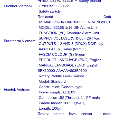
Article: NZ1VZ-3131E-M Safety Sensor
Euchner Vietnam
Order no.: 082122
Safety switch
Replaced Code:
3216I/AL/VH/DRXX/R/XXX/G/ENG/ENG/XX/XX
MODEL (3216I) 1/16 DIN Alarm Unit
FUNCTION (AL) Standard Alarm Unit
SUPPLY VOLTAGE (VH) 85 - 264 Vac
Eurotherm Vietnam
OUTPUTS 1 2 AND 3 (DRXX) DC/Relay
AA RELAY (R) Relay (form C)
FASCIA COLOUR (G) Green
PRODUCT LANGUAGE (ENG) English
MANUAL LANGUAGE (ENG) English
SEX10000-AAAAAA803B0100
Rotary Paddle Level Sensor
Model: Standard
Construction: General type
Finetek Vietnam
Power supply: AC110V
Connection: JIS(Thread), 1", PF male
Paddle model: 100*30(W&H)
Length: 100mm
Rotary paddle level sensor - model