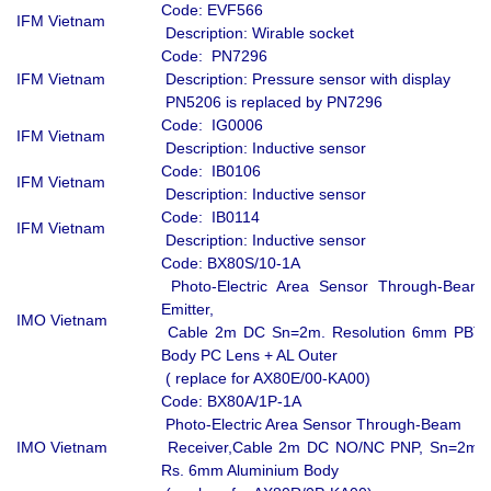
Code: EVF566
IFM Vietnam
Description: Wirable socket
Code: PN7296
IFM Vietnam
Description: Pressure sensor with display
PN5206 is replaced by PN7296
Code: IG0006
IFM Vietnam
Description: Inductive sensor
Code: IB0106
IFM Vietnam
Description: Inductive sensor
Code: IB0114
IFM Vietnam
Description: Inductive sensor
Code: BX80S/10-1A
Photo-Electric Area Sensor Through-Beam
Emitter,
IMO Vietnam
Cable 2m DC Sn=2m. Resolution 6mm PBT
Body PC Lens + AL Outer
( replace for AX80E/00-KA00)
Code: BX80A/1P-1A
Photo-Electric Area Sensor Through-Beam
IMO Vietnam
Receiver,Cable 2m DC NO/NC PNP, Sn=2m,
Rs. 6mm Aluminium Body