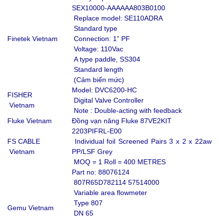
SEX10000-AAAAAA803B0100
Replace model: SE110ADRA
Standard type
Finetek Vietnam
Connection: 1” PF
Voltage: 110Vac
A type paddle, SS304
Standard length
(Cảm biến mức)
Model: DVC6200-HC
FISHER
Digital Valve Controller
Vietnam
Note : Double-acting with feedback
Fluke Vietnam
Đồng vạn năng Fluke 87VE2KIT
2203PIFRL-E00
FS CABLE
Individual foil Screened Pairs 3 x 2 x 22awg
Vietnam
PP/LSF Grey
MOQ = 1 Roll = 400 METRES
Part no: 88076124
807R65D782114 57514000
Variable area flowmeter
Type 807
Gemu Vietnam
DN 65