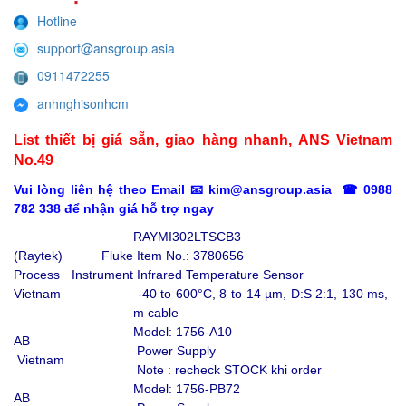
Hotline
support@ansgroup.asia
0911472255
anhnghisonhcm
List thiết bị giá sẵn, giao hàng nhanh, ANS Vietnam
No.49
Vui lòng liên hệ theo Email 📧 kim@ansgroup.asia ☎ 0988
782 338 để nhận giá hỗ trợ ngay
RAYMI302LTSCB3
(Raytek) Fluke
Item No.: 3780656
Process Instrument
Infrared Temperature Sensor
Vietnam
-40 to 600°C, 8 to 14 µm, D:S 2:1, 130 ms, 3
m cable
Model: 1756-A10
AB
Power Supply
Vietnam
Note : recheck STOCK khi order
Model: 1756-PB72
AB