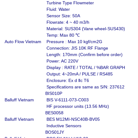
Turbine Type Flowmeter
Fluid: Water
Sensor Size: 50A
Flowrate: 4 ~ 40 m3/h
Material: SUS304 (Vane wheel-SUS430)
Temp: Max 80 ℃
Auto Flow Vietnam
Pressure : Max 10 kgf/cm2G
Connection: JIS 10K RF Flange
Length: 170mm (Confirm before order)
Power: AC 220V
Display : RATE / TOTAL / %BAR GRAPH
Output: 4~20mA / PULSE / RS485
Enclosure: Ex d Ⅱc T6
Specifications are same as S/N: 237612
BIS010P
Balluff Vietnam
BIS V-6111-073-C003
HF processor units (13.56 MHz)
BES0058
Balluff Vietnam
BES M12MI-NSC40B-BV05
Inductive Sensors
BOS01JY