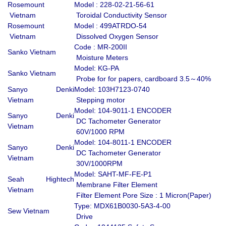
Rosemount
Model : 228-02-21-56-61
Vietnam
Toroidal Conductivity Sensor
Rosemount
Model : 499ATRDO-54
Vietnam
Dissolved Oxygen Sensor
Code : MR-200II
Sanko Vietnam
Moisture Meters
Model: KG-PA
Sanko Vietnam
Probe for for papers, cardboard 3.5～40%
Sanyo Denki
Model: 103H7123-0740
Vietnam
Stepping motor
Model: 104-9011-1 ENCODER
Sanyo Denki
DC Tachometer Generator
Vietnam
60V/1000 RPM
Model: 104-8011-1 ENCODER
Sanyo Denki
DC Tachometer Generator
Vietnam
30V/1000RPM
Model: SAHT-MF-FE-P1
Seah Hightech
Membrane Filter Element
Vietnam
Filter Element Pore Size : 1 Micron(Paper)
Type: MDX61B0030-5A3-4-00
Sew Vietnam
Drive