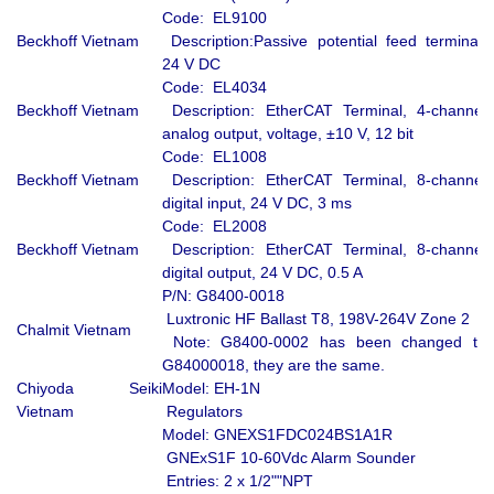
Code: EL9100
Beckhoff Vietnam
Description:Passive potential feed terminal,
24 V DC
Code: EL4034
Beckhoff Vietnam
Description: EtherCAT Terminal, 4-channel
analog output, voltage, ±10 V, 12 bit
Code: EL1008
Beckhoff Vietnam
Description: EtherCAT Terminal, 8-channel
digital input, 24 V DC, 3 ms
Code: EL2008
Beckhoff Vietnam
Description: EtherCAT Terminal, 8-channel
digital output, 24 V DC, 0.5 A
P/N: G8400-0018
Luxtronic HF Ballast T8, 198V-264V Zone 2
Chalmit Vietnam
Note: G8400-0002 has been changed to
G84000018, they are the same.
Chiyoda Seiki
Model: EH-1N
Vietnam
Regulators
Model: GNEXS1FDC024BS1A1R
GNExS1F 10-60Vdc Alarm Sounder
Entries: 2 x 1/2""NPT