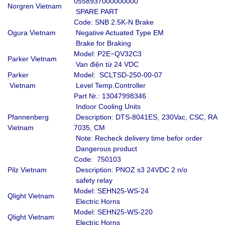
0558937000000000
Norgren Vietnam
SPARE PART
Code: SNB 2.5K-N Brake
Ogura Vietnam
Negative Actuated Type EM
Brake for Braking
Model: P2E−QV32C3
Parker Vietnam
Van điện từ 24 VDC
Parker
Model: SCLTSD-250-00-07
Vietnam
Level Temp.Controller
Part Nr.: 13047998346
Indoor Cooling Units
Pfannenberg
Description: DTS-8041ES, 230Vac, CSC, RAL
Vietnam
7035, CM
Note: Recheck delivery time befor order
Dangerous product
Code: 750103
Pilz Vietnam
Description: PNOZ s3 24VDC 2 n/o
safety relay
Model: SEHN25-WS-24
Qlight Vietnam
Electric Horns
Model: SEHN25-WS-220
Qlight Vietnam
Electric Horns