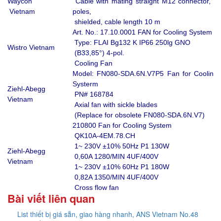
Waycon
Cable with mating straight M12 connector, 5
Vietnam
poles,
shielded, cable length 10 m
Art. No.: 17.10.0001 FAN for Cooling System
Type: FLAI Bg132 K IP66 250lg GNO
Wistro Vietnam
(B33,85°) 4-pol.
Cooling Fan
Model: FN080-SDA.6N.V7P5 Fan for Cooling
Systerm
Ziehl-Abegg
PN# 168784
Vietnam
Axial fan with sickle blades
(Replace for obsolete FN080-SDA.6N.V7)
210800 Fan for Cooling System
QK10A-4EM.78.CH
1~ 230V ±10% 50Hz P1 130W
Ziehl-Abegg
0,60A 1280/MIN 4UF/400V
Vietnam
1~ 230V ±10% 60Hz P1 180W
0,82A 1350/MIN 4UF/400V
Cross flow fan
Bài viết liên quan
List thiết bị giá sẵn, giao hàng nhanh, ANS Vietnam No.48