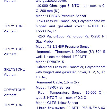
Vietnam
and gasketed cover,
10,000 Ohm, type 3, NTC thermistor, +/-0.2
C, 200 mm (8")
Model: LPB04S Pressure Sensor
Low Pressure Transducer, Polycarbonate with
GREYSTONE
hinged and gasketed cover, +/-1000 Pa,
Vietnam
+/-500 Pa, +/
-250 Pa, 0-1000 Pa, 0-500 Pa, 0-250 Pa,
Stac Probe
Model: T2-1/2N8P Pressure Sensor
GREYSTONE
Immersion Thermowell, 200mm (8") 304 SS
Vietnam
well, 1 piece machined, 1/2" NPT
Model: DPB07A15
Diﬀerenal Pressure Transmier, Polycarbonate
GREYSTONE
with hinged and gasketed cover, 1, 2, 5, and
Vietnam
10 Bar,
Armoured Cable, 1.5 m (5')
Model: TSRC7 Sensor
GREYSTONE
Room Temperature Sensor, 10,000 Ohm,
Vietnam
type 3, NTC Thermistor, +/-0.2 C
Model: GLFS-1 ﬂow Sensor
GREYSTONE
Liquid ﬂow switch, 1" NPT, IP65 (NEMA 4X),