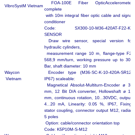
FOA-100E Fiber OpticAccelerometer
VibroSystM Vietnam
complete
with 10m integral fiber optic cable and signal
conditioner
Code: SX300-10-M36-420AT-F22-K1
SENSOR
Draw wire sensor, special version for
hydraulic cylinders,
measurement range 10 m, flange-type F2,
568,9 mm/turn, working pressure up to 300
Bar, shaft diameter: 10 mm
Waycon
Encoder type (M36-SC-K-10-420A-SR12-
Vietnam
IP67) scaleable:
Magnetical Absolut-Multiturn-Encoder ø 36
mm, 12 Bit D/A converter, Hollowshaft ø 10
mm, continuous rotation, 10...30VDC, output:
4...20 mA, Linearity: 0.05 %, IP67, Fixing:
stator coupling, connector output M12, radial,
5 poles
Option: cable/connector orientation top
Code: K5P10M-S-M12