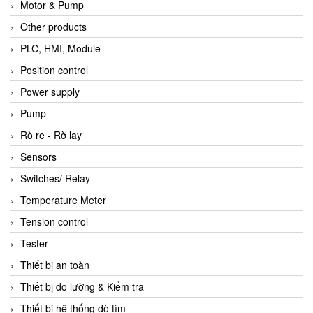
Motor & Pump
Other products
PLC, HMI, Module
Position control
Power supply
Pump
Rò re - Rờ lay
Sensors
Switches/ Relay
Temperature Meter
Tension control
Tester
Thiết bị an toàn
Thiết bị đo lường & Kiểm tra
Thiết bị hệ thống dò tìm