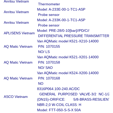
Anritsu Vietnam
Thermometer
Model: A-233E-00-1-TC1-ASP
Anritsu Vietnam
Probe sensor
Model: A-233K-00-1-TC1-ASP
Anritsu Vietnam
Probe sensor
Model: PRE-28/0-10[bar]//PD/C//
APLISENS Vietnam
DIFFERENTIAL PRESSURE TRANSMITTER
Van AQMatic model K521-X210-14000
AQ Matic Vietnam
P/N: 1070155
NO/ LS
Van AQMatic model K521-X201-14000
AQ Matic Vietnam
P/N: 1070158
NO/ SAO
Van AQMatic model K524-X200-14000
AQ Matic Vietnam
P/N: 1070168
NO
8316P064.100-240.AC/DC
GENERAL PURPOSED VALVE-3/2 NC-1/2"
ASCO Vietnam
(DN15)-ORIFICE: 5/8-BRASS-RESILIENT:
NBR-2,0 W-COIL CLASS: H
Model: FTT-050-S-S-X 50A