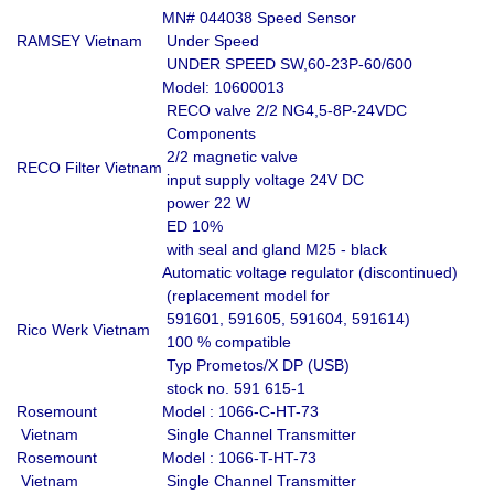
MN# 044038 Speed Sensor
RAMSEY Vietnam
Under Speed
UNDER SPEED SW,60-23P-60/600
Model: 10600013
RECO valve 2/2 NG4,5-8P-24VDC
Components
2/2 magnetic valve
RECO Filter Vietnam
input supply voltage 24V DC
power 22 W
ED 10%
with seal and gland M25 - black
Automatic voltage regulator (discontinued)
(replacement model for
591601, 591605, 591604, 591614)
Rico Werk Vietnam
100 % compatible
Typ Prometos/X DP (USB)
stock no. 591 615-1
Rosemount
Model : 1066-C-HT-73
Vietnam
Single Channel Transmitter
Rosemount
Model : 1066-T-HT-73
Vietnam
Single Channel Transmitter