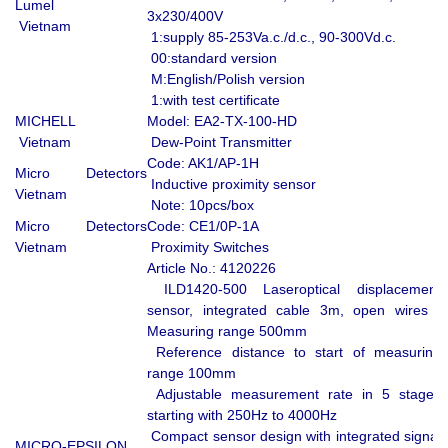
Lumel
3x230/400V
Vietnam
1:supply 85-253Va.c./d.c., 90-300Vd.c.
00:standard version
M:English/Polish version
1:with test certificate
MICHELL
Model: EA2-TX-100-HD
Vietnam
Dew-Point Transmitter
Code: AK1/AP-1H
Micro Detectors
Inductive proximity sensor
Vietnam
Note: 10pcs/box
Micro Detectors
Code: CE1/0P-1A
Vietnam
Proximity Switches
Article No.: 4120226
ILD1420-500 Laseroptical displacement
sensor, integrated cable 3m, open wires ;
Measuring range 500mm
Reference distance to start of measuring
range 100mm
Adjustable measurement rate in 5 stages
starting with 250Hz to 4000Hz
Compact sensor design with integrated signal
MICRO-EPSILON