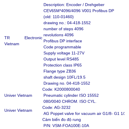
Description: Encoder / Drehgeber
CEV65M*4096/4096 V001 Profibus DP
(old: 110-01460)
drawing no.: 04-418-1552
number of steps 4096
revolutions 4096
TR Electronic
Profibus DP interface
Vietnam
Code programmable
Supply voltage 11-27V
Output level RS485
Protection class IP65
Flange type ZB36
shaft design 10FL/19.5
Drawing no. 04-418-1552
Code: K2000800040
Univer Vietnam
Pneumatic cylinder ISO 15552
080/0040 CHROM. ISO CYL.
Code: AG-3232
Univer Vietnam
AG Poppet valve for vacuum air G1/8- G1 1/2
Cảm biến đo độ rung
P/N: VSM-FOA100E-10A