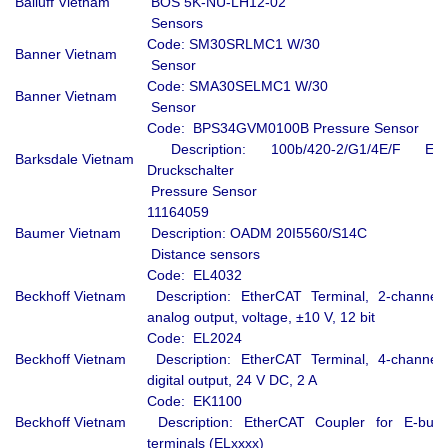
Balluff Vietnam
BOS 5K-NU-LH12-02
Sensors
Code: SM30SRLMC1 W/30
Banner Vietnam
Sensor
Code: SMA30SELMC1 W/30
Banner Vietnam
Sensor
Code: BPS34GVM0100B Pressure Sensor
Description: 100b/420-2/G1/4E/F El.
Barksdale Vietnam
Druckschalter
Pressure Sensor
11164059
Baumer Vietnam
Description: OADM 20I5560/S14C
Distance sensors
Code: EL4032
Beckhoff Vietnam
Description: EtherCAT Terminal, 2-channel
analog output, voltage, ±10 V, 12 bit
Code: EL2024
Beckhoff Vietnam
Description: EtherCAT Terminal, 4-channel
digital output, 24 V DC, 2 A
Code: EK1100
Beckhoff Vietnam
Description: EtherCAT Coupler for E-bus
terminals (ELxxxx)