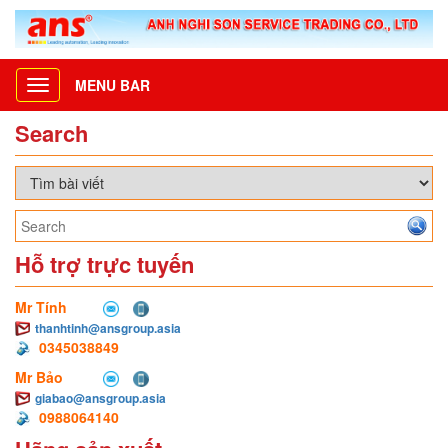
MENU BAR
Toggle
navigation
Search
Hỗ trợ trực tuyến
Mr Tính
thanhtinh@ansgroup.asia
0345038849
Mr Bảo
giabao@ansgroup.asia
0988064140