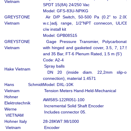
Vietnam
SPDT 15(8A) 24/250 Vac
Model: GFS-83U-NPIKG
GREYSTONE
Air D/P Switch, 50-500 Pa (0.2" to 2.00"
Vietnam
w.c.)adj. range, 1/2"NPT connecon, UL/CE,
c/w install kit
Model: GPB08S15
GREYSTONE
Gage Pressure Transmier, Polycarbonate
Vietnam
with hinged and gasketed cover, 3.5, 7, 17.5,
and 35 Bar, FT-6 Plenum Rated, 1.5 m (5')
Code: A2-4
Spray balls
Hake Vietnam
DN 20 (inside diam. 22,2mm slip-on
connection), material 1.4571
Hans Schmidt
Model: DXL-10K
Vietnam
Tension Meters Hand-Held-Mechanical
Hohner
AWI58S-122R051-100
Elektrotechnik
Incremental Solid Shaft Encoder
Werne
Includes connector 05.
VIETNAM
Hohner Italy
28-28KW7.98/1000
Vietnam
Encoder