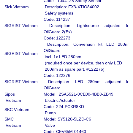
Code: 1044125 Safety Sensor
Sick Vietnam
Description: FX3-XTIO84002
Safety systems
Code: 114237
SIGRIST Vietnam
Description: Lightsource adjusted for
OilGuard 2(Ex)
Code: 122273
Description: Conversion kit LED 280nm
OilGuard
SIGRIST Vietnam
incl. 1x LED 280nm
(required once per device, then only LED
280nm as spare part, #122276)
Code: 122276
SIGRIST Vietnam
Description: LED 280nm adjusted for
OilGuard
Sipos
Model : 2SA5521-0CE00-4BB3-ZB49
Vietnam
Electric Actuator
Code: 224-PCXR8KD
SKC Vietnam
Pump
SMC
Model: SY5120-5LZD-C6
Vietnam
Valve
Code: CEV65M-01460