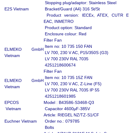
Stopping plug/adaptor: Stainless Steel
E2S Vietnam
Bracket/Guard (A4) 316 St/St
Product version: IECEx, ATEX, CUTR Ex
EAC, INMETRO
Product option: Standard
Enclosure colour: Red
Filter Fan
Item no: 10 735 150 FAN
ELMEKO GmbH
LV 700, 230 V AC, P15/350S (G3)
Vietnam
LV 700 230V RAL 7035
4251218600674
Filter Fan
Item no: 10 735 15Z FAN
ELMEKO GmbH
LV 700, 230 V AC, Z-Line (F5)
Vietnam
LV 700 230V RAL 7035 IP 55
4251218601985
EPCOS
Model : B43586-S3468-Q3
Vietnam
Capacitor 4600µF-385V
Article: RIEGEL NZ/TZ-S1/CF
Euchner Vietnam
Order no.: 079785
Bolts