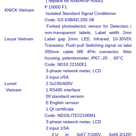
( replace for AX80R/0P-KA00)
P 15000 F1
KNICK Vietnam
Isolated Standard Signal Conditioner
Code: GS 63B/6D,200-S8
Forked photoelectric sensor for Detection of
non-transparent labels, Label width 2mm,
Leuze Vietnam
Label gap 2mm, LED, Infrared, 10-30VDC,
Transistor, Push-pull Switching signal on label,
200mm cable M8 4Pin connector, Metal
housing, potentiometer, IP67,-20 ... 60°C
Code: ND10 22100E1
3-phase network meter, LCD
2:input x/5A
Lumel
2:3x230/400V
Vietnam
1:RS485 interface
00:standard version
E:English version
1:QI certificate
Code: ND20LITE22100M1
3-phase network meter, LCD
2:input 1/5A
2:U in. 3x57,7/100V, 3x69,3/120V,