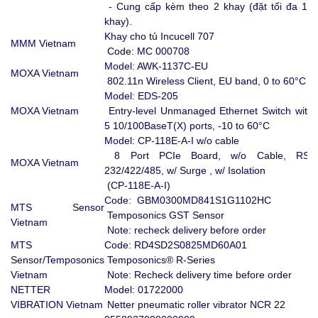
- Cung cấp kèm theo 2 khay (đặt tối đa 19
khay).
Khay cho tủ Incucell 707
MMM Vietnam
Code: MC 000708
Model: AWK-1137C-EU
MOXA Vietnam
802.11n Wireless Client, EU band, 0 to 60°C
Model: EDS-205
MOXA Vietnam
Entry-level Unmanaged Ethernet Switch with
5 10/100BaseT(X) ports, -10 to 60°C
Model: CP-118E-A-I w/o cable
8 Port PCIe Board, w/o Cable, RS-
MOXA Vietnam
232/422/485, w/ Surge , w/ Isolation
(CP-118E-A-I)
Code: GBM0300MD841S1G1102HC
MTS Sensor
Temposonics GST Sensor
Vietnam
Note: recheck delivery before order
MTS
Code: RD4SD2S0825MD60A01
Sensor/Temposonics
Temposonics® R-Series
Vietnam
Note: Recheck delivery time before order
NETTER
Model: 01722000
VIBRATION Vietnam
Netter pneumatic roller vibrator NCR 22