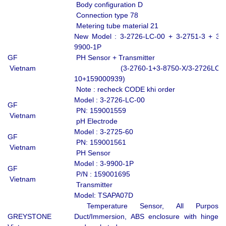
Body configuration D
Connection type 78
Metering tube material 21
New Model : 3-2726-LC-00 + 3-2751-3 + 3-
9900-1P
GF
PH Sensor + Transmitter
Vietnam
(3-2760-1+3-8750-X/3-2726LC-
10+159000939)
Note : recheck CODE khi order
Model : 3-2726-LC-00
GF
PN: 159001559
Vietnam
pH Electrode
Model : 3-2725-60
GF
PN: 159001561
Vietnam
PH Sensor
Model : 3-9900-1P
GF
P/N : 159001695
Vietnam
Transmitter
Model: TSAPA07D
Temperature Sensor, All Purpose
GREYSTONE
Duct/Immersion, ABS enclosure with hinged