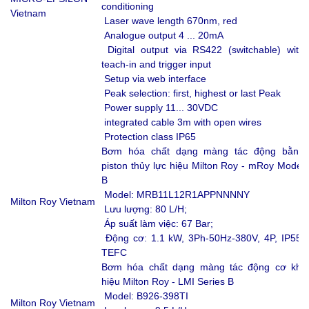
conditioning
Vietnam
Laser wave length 670nm, red
Analogue output 4 ... 20mA
Digital output via RS422 (switchable) with
teach-in and trigger input
Setup via web interface
Peak selection: first, highest or last Peak
Power supply 11... 30VDC
integrated cable 3m with open wires
Protection class IP65
Bơm hóa chất dạng màng tác động bằng
piston thủy lực hiệu Milton Roy - mRoy Model
B
Model: MRB11L12R1APPNNNNY
Milton Roy Vietnam
Lưu lượng: 80 L/H;
Áp suất làm việc: 67 Bar;
Động cơ: 1.1 kW, 3Ph-50Hz-380V, 4P, IP55,
TEFC
Bơm hóa chất dạng màng tác động cơ khí
hiệu Milton Roy - LMI Series B
Model: B926-398TI
Milton Roy Vietnam