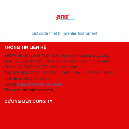
List code thiết bị Koehler Instrument
THÔNG TIN LIÊN HỆ
ANS Vietnam (Anh Nghi Son Service Trading Co., Ltd.)
Add:
135 Đường số 2, Khu Đô Thị Vạn Phúc, P. Hiệp Bình
Phước, Q. Thủ Đức, TP. HCM
, Việt Nam
Tel:
028 3517 0401 - 028 3517 0402 -
Fax:
028 3517 0403
-
Hotline:
0911 47 22 55
Email:
support@ansgroup.asia
;
Website:
anhnghison.com
ĐƯỜNG ĐẾN CÔNG TY