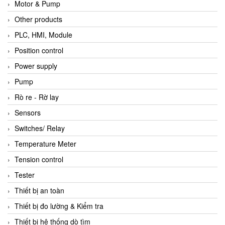
Motor & Pump
Other products
PLC, HMI, Module
Position control
Power supply
Pump
Rò re - Rờ lay
Sensors
Switches/ Relay
Temperature Meter
Tension control
Tester
Thiết bị an toàn
Thiết bị đo lường & Kiểm tra
Thiết bị hệ thống dò tìm