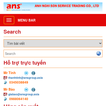
MENU BAR
Toggle
navigation
Search
Hỗ trợ trực tuyến
Mr Tính
thanhtinh@ansgroup.asia
0345038849
Mr Bảo
giabao@ansgroup.asia
0988064140