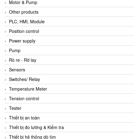
Motor & Pump
Other products
PLC, HMI, Module
Position control
Power supply
Pump
Rò re - Rờ lay
Sensors
Switches/ Relay
Temperature Meter
Tension control
Tester
Thiết bị an toàn
Thiết bị đo lường & Kiểm tra
Thiết bị hệ thống dò tìm