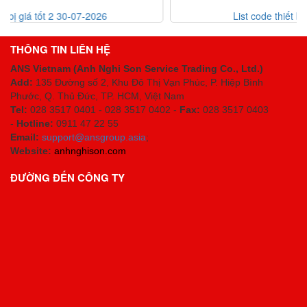
List code thiết bị giá tốt 30-07-2026
THÔNG TIN LIÊN HỆ
ANS Vietnam (Anh Nghi Son Service Trading Co., Ltd.)
Add:
135 Đường số 2, Khu Đô Thị Vạn Phúc, P. Hiệp Bình
Phước, Q. Thủ Đức, TP. HCM
, Việt Nam
Tel:
028 3517 0401 - 028 3517 0402 -
Fax:
028 3517 0403
-
Hotline:
0911 47 22 55
Email:
support@ansgroup.asia
;
Website:
anhnghison.com
ĐƯỜNG ĐẾN CÔNG TY