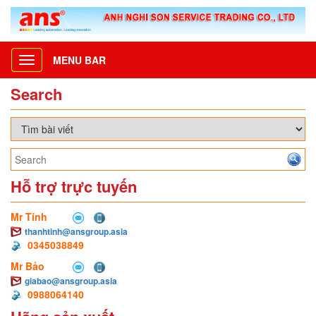
MENU BAR
Toggle
navigation
Search
Hỗ trợ trực tuyến
Mr Tính
thanhtinh@ansgroup.asia
0345038849
Mr Bảo
giabao@ansgroup.asia
0988064140