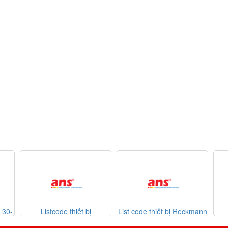
thiết bị
List code thiết bị Reckmann
List code thiết bị
 26-07-2026
Sontheimer 31-07-202