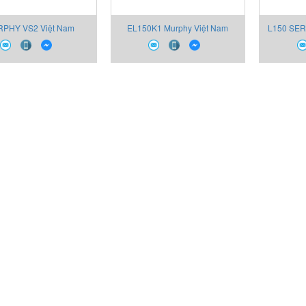
PHY VS2 Việt Nam
EL150K1 Murphy Việt Nam
L150 SER