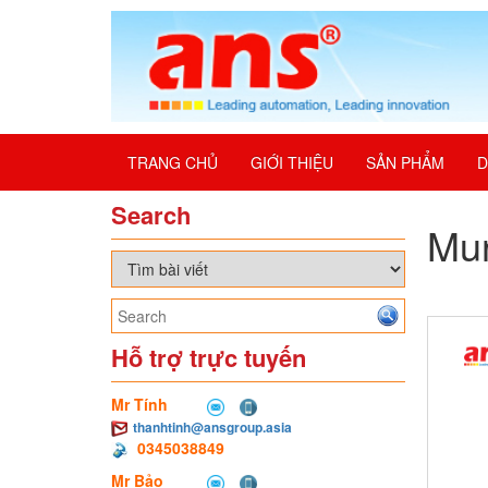
TRANG CHỦ
GIỚI THIỆU
SẢN PHẨM
D
Search
Mu
Hỗ trợ trực tuyến
Mr Tính
thanhtinh@ansgroup.asia
0345038849
Mr Bảo