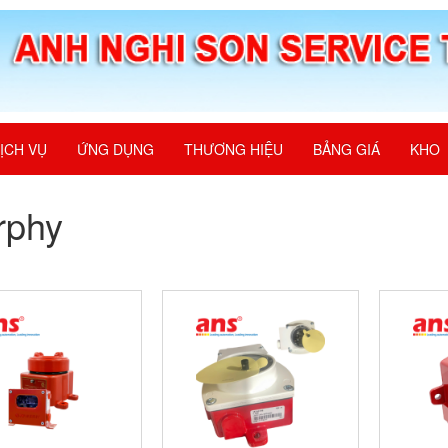
ỊCH VỤ
ỨNG DỤNG
THƯƠNG HIỆU
BẢNG GIÁ
KHO
rphy