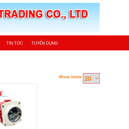
TIN TỨC
TUYỂN DỤNG
Show items