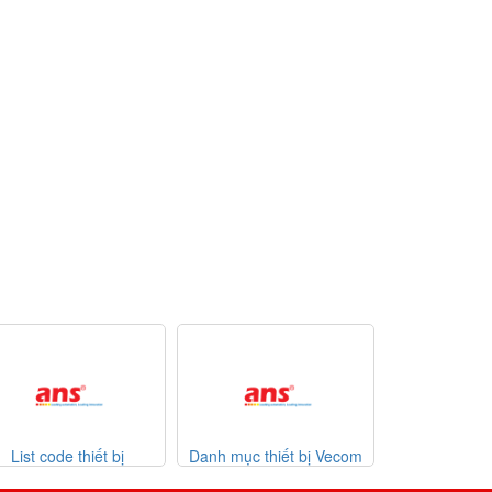
Danh mục thiết bị Vecom
Danh mục thiết bị Watlow
List 
6
Vietnam
giá tốt