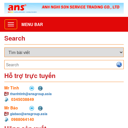
MENU BAR
Toggle
navigation
Search
Hỗ trợ trực tuyến
Mr Tính
thanhtinh@ansgroup.asia
0345038849
Mr Bảo
giabao@ansgroup.asia
0988064140