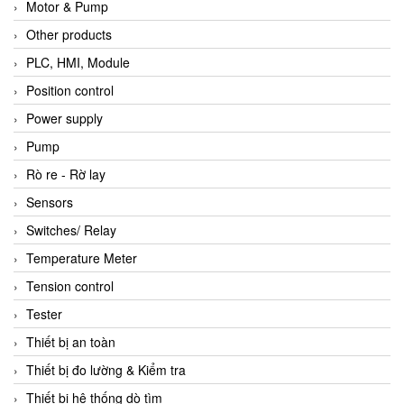
Motor & Pump
Other products
PLC, HMI, Module
Position control
Power supply
Pump
Rò re - Rờ lay
Sensors
Switches/ Relay
Temperature Meter
Tension control
Tester
Thiết bị an toàn
Thiết bị đo lường & Kiểm tra
Thiết bị hệ thống dò tìm