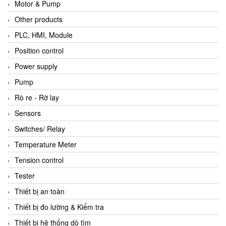
Motor & Pump
Other products
PLC, HMI, Module
Position control
Power supply
Pump
Rò re - Rờ lay
Sensors
Switches/ Relay
Temperature Meter
Tension control
Tester
Thiết bị an toàn
Thiết bị đo lường & Kiểm tra
Thiết bị hệ thống dò tìm