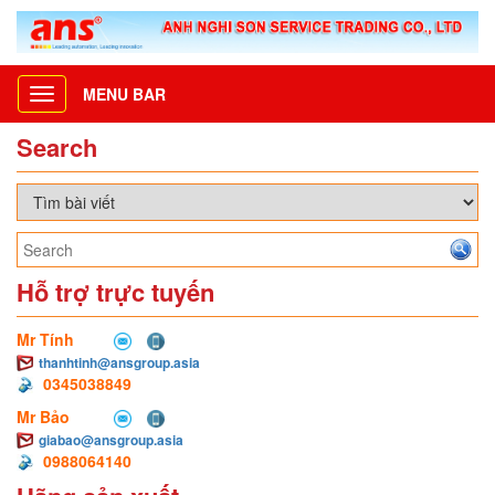
MENU BAR
Toggle
navigation
Search
Hỗ trợ trực tuyến
Mr Tính
thanhtinh@ansgroup.asia
0345038849
Mr Bảo
giabao@ansgroup.asia
0988064140