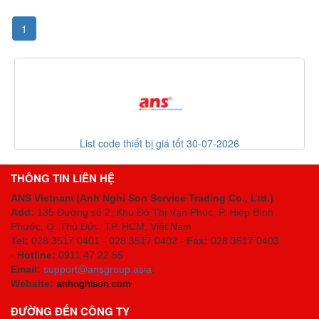
1
List code thiết bị giá tốt 30-07-2026
THÔNG TIN LIÊN HỆ
ANS Vietnam (Anh Nghi Son Service Trading Co., Ltd.)
Add:
135 Đường số 2, Khu Đô Thị Vạn Phúc, P. Hiệp Bình
Phước, Q. Thủ Đức, TP. HCM
, Việt Nam
Tel:
028 3517 0401 - 028 3517 0402 -
Fax:
028 3517 0403
-
Hotline:
0911 47 22 55
Email:
support@ansgroup.asia
;
Website:
anhnghison.com
ĐƯỜNG ĐẾN CÔNG TY