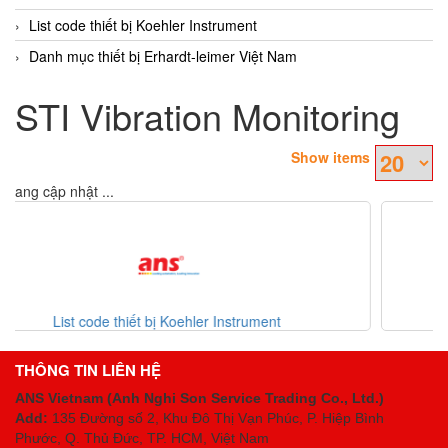
List code thiết bị Koehler Instrument
Danh mục thiết bị Erhardt-leimer Việt Nam
STI Vibration Monitoring
Show items
Đang cập nhật ...
nstrument
Danh mục thiết bị Erhardt-leimer V
THÔNG TIN LIÊN HỆ
ANS Vietnam (Anh Nghi Son Service Trading Co., Ltd.)
Add:
135 Đường số 2, Khu Đô Thị Vạn Phúc, P. Hiệp Bình
Phước, Q. Thủ Đức, TP. HCM
, Việt Nam