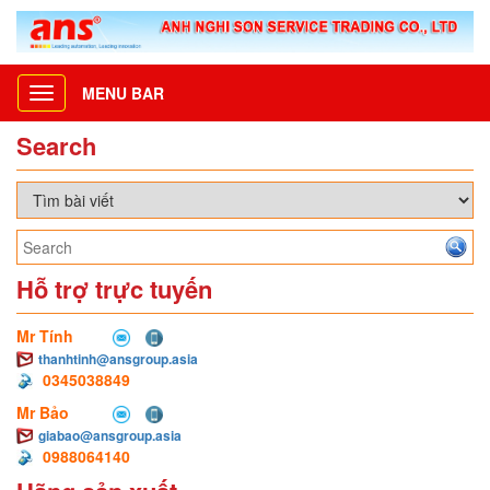
MENU BAR
Toggle
navigation
Search
Hỗ trợ trực tuyến
Mr Tính
thanhtinh@ansgroup.asia
0345038849
Mr Bảo
giabao@ansgroup.asia
0988064140