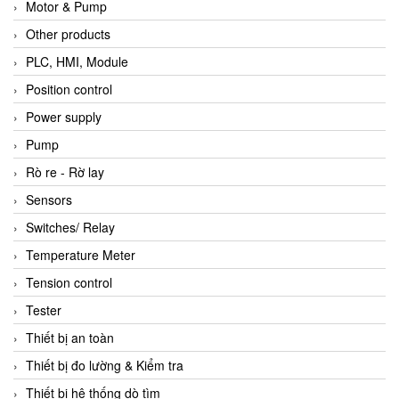
Motor & Pump
Other products
PLC, HMI, Module
Position control
Power supply
Pump
Rò re - Rờ lay
Sensors
Switches/ Relay
Temperature Meter
Tension control
Tester
Thiết bị an toàn
Thiết bị đo lường & Kiểm tra
Thiết bị hệ thống dò tìm