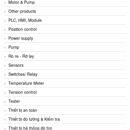
Motor & Pump
Other products
PLC, HMI, Module
Position control
Power supply
Pump
Rò re - Rờ lay
Sensors
Switches/ Relay
Temperature Meter
Tension control
Tester
Thiết bị an toàn
Thiết bị đo lường & Kiểm tra
Thiết bị hệ thống dò tìm