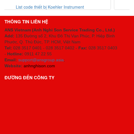
rument
Danh mục thiết bị Erhardt-leimer Việt
THÔNG TIN LIÊN HỆ
ANS Vietnam (Anh Nghi Son Service Trading Co., Ltd.)
Add:
135 Đường số 2, Khu Đô Thị Vạn Phúc, P. Hiệp Bình
Phước, Q. Thủ Đức, TP. HCM
, Việt Nam
Tel:
028 3517 0401 - 028 3517 0402 -
Fax:
028 3517 0403
-
Hotline:
0911 47 22 55
Email:
support@ansgroup.asia
;
Website:
anhnghison.com
ĐƯỜNG ĐẾN CÔNG TY