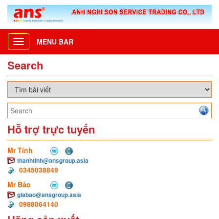
MENU BAR
Toggle
navigation
Search
Hỗ trợ trực tuyến
Mr Tính
thanhtinh@ansgroup.asia
0345038849
Mr Bảo
giabao@ansgroup.asia
0988064140