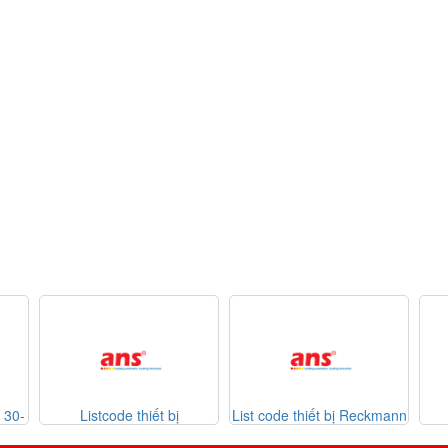
t bị
List code thiết bị Reckmann
List code thiết bị
07-2026
Sontheimer 31-07-2026