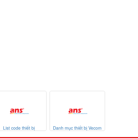
Danh mục thiết bị Vecom
Danh mục thiết bị Watlow
List cod
Vietnam
giá tốt