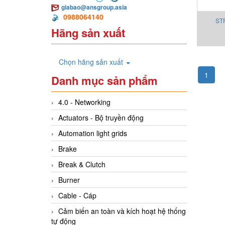
giabao@ansgroup.asia
0988064140
STR
Hãng sản xuất
S
Chọn hãng sản xuất
1
Danh mục sản phẩm
4.0 - Networking
Actuators - Bộ truyền động
Automation light grids
Brake
Break & Clutch
Burner
Cable - Cáp
Cảm biến an toàn và kích hoạt hệ thống
tự động