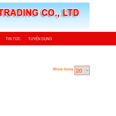
TIN TỨC
TUYỂN DỤNG
Show items