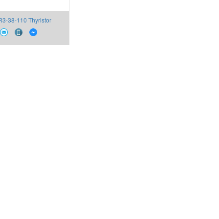
3-38-110 Thyristor
EROUN Việt Nam