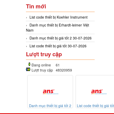
Tin mới
List code thiết bị Koehler Instrument
Danh mục thiết bị Erhardt-leimer Việt
Nam
Danh mục thiết bị giá tốt 2 30-07-2026
List code thiết bị giá tốt 30-07-2026
Lượt truy cập
Đang online
61
Lượt truy cập
48320959
c thiết bị giá tốt 2
List code thiết bị giá tốt 30-
Listcode thiế
30-07-2026
07-2026
Mekasentron 26-