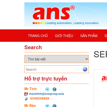
TRANG CHỦ
GIỚI THIỆU
SẢN PHẨM
D
Search
SE
Hỗ trợ trực tuyến
Mr Tính
thanhtinh@ansgroup.asia
0345038849
Mr Bảo