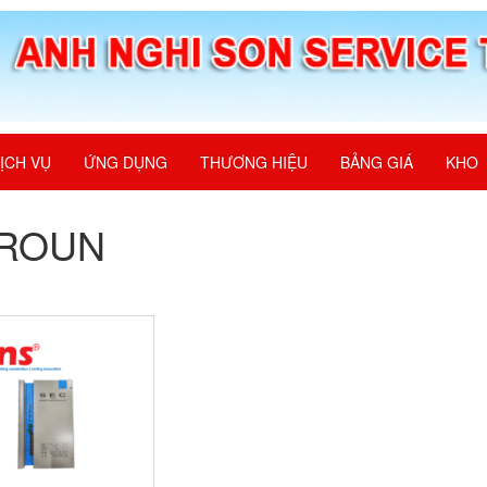
ỊCH VỤ
ỨNG DỤNG
THƯƠNG HIỆU
BẢNG GIÁ
KHO
ROUN