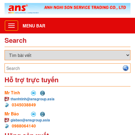
MENU BAR
Toggle
navigation
Search
Hỗ trợ trực tuyến
Mr Tính
thanhtinh@ansgroup.asia
0345038849
Mr Bảo
giabao@ansgroup.asia
0988064140