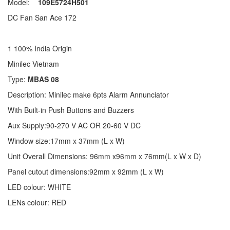
Model:
109E5724H501
DC Fan San Ace 172
1 100% India Origin
Minilec Vietnam
Type:
MBAS 08
Description: Minilec make 6pts Alarm Annunciator
With Built-in Push Buttons and Buzzers
Aux Supply:90-270 V AC OR 20-60 V DC
Window size:17mm x 37mm (L x W)
Unit Overall Dimensions: 96mm x96mm x 76mm(L x W x D)
Panel cutout dimensions:92mm x 92mm (L x W)
LED colour: WHITE
LENs colour: RED