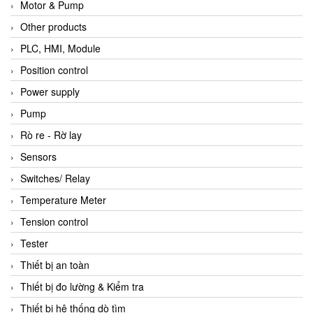
Motor & Pump
Other products
PLC, HMI, Module
Position control
Power supply
Pump
Rò re - Rờ lay
Sensors
Switches/ Relay
Temperature Meter
Tension control
Tester
Thiết bị an toàn
Thiết bị đo lường & Kiểm tra
Thiết bị hệ thống dò tìm