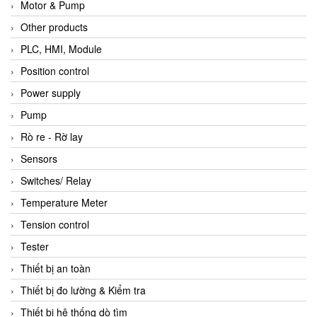
Motor & Pump
Other products
PLC, HMI, Module
Position control
Power supply
Pump
Rò re - Rờ lay
Sensors
Switches/ Relay
Temperature Meter
Tension control
Tester
Thiết bị an toàn
Thiết bị đo lường & Kiểm tra
Thiết bị hệ thống dò tìm