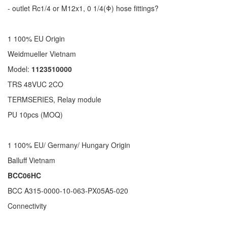
- outlet Rc1/4 or M12x1, 0 1/4(Φ) hose fittings?
1 100% EU Origin
Weidmueller Vietnam
Model:
1123510000
TRS 48VUC 2CO
TERMSERIES, Relay module
PU 10pcs (MOQ)
1 100% EU/ Germany/ Hungary Origin
Balluff Vietnam
BCC06HC
BCC A315-0000-10-063-PX05A5-020
Connectivity