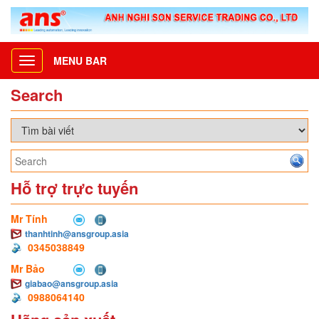
MENU BAR
Toggle
navigation
Search
Hỗ trợ trực tuyến
Mr Tính
thanhtinh@ansgroup.asia
0345038849
Mr Bảo
giabao@ansgroup.asia
0988064140