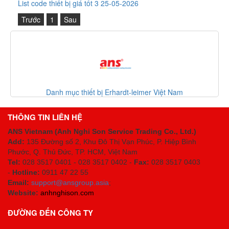
List code thiết bị giá tốt 3 25-05-2026
Trước
1
Sau
Danh mục thiết bị Erhardt-leimer Việt Nam
THÔNG TIN LIÊN HỆ
ANS Vietnam (Anh Nghi Son Service Trading Co., Ltd.)
Add:
135 Đường số 2, Khu Đô Thị Vạn Phúc, P. Hiệp Bình
Phước, Q. Thủ Đức, TP. HCM
, Việt Nam
Tel:
028 3517 0401 - 028 3517 0402 -
Fax:
028 3517 0403
-
Hotline:
0911 47 22 55
Email:
support@ansgroup.asia
;
Website:
anhnghison.com
ĐƯỜNG ĐẾN CÔNG TY