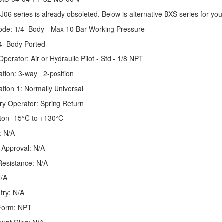
J06 series is already obsoleted. Below is alternative BXS series for you
de: 1/4 Body - Max 10 Bar Working Pressure
/4 Body Ported
perator: Air or Hydraulic Pilot - Std - 1/8 NPT
ation: 3-way 2-position
ation 1: Normally Universal
y Operator: Spring Return
iton -15°C to +130°C
: N/A
 Approval: N/A
Resistance: N/A
N/A
try: N/A
Form: NPT