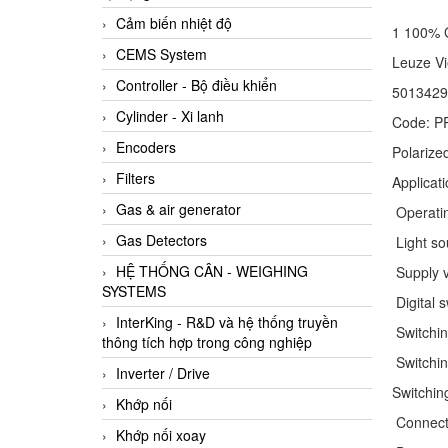
Cảm biến nhiệt độ
1 100% 
CEMS System
Leuze V
Controller - Bộ điều khiển
5013429
Cylinder - Xi lanh
Code: P
Encoders
Polarized
Filters
Applicat
Gas & air generator
Operatin
Gas Detectors
Light so
HỆ THỐNG CÂN - WEIGHING
Supply v
SYSTEMS
Digital s
InterKing - R&D và hệ thống truyền
Switchin
thông tích hợp trong công nghiệp
Switchin
Inverter / Drive
Switchin
Khớp nối
Connecti
Khớp nối xoay