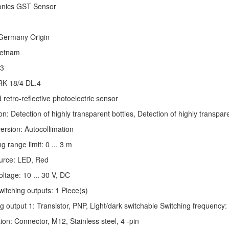
nics GST Sensor
Germany Origin
ietnam
3
RK 18/4 DL.4
 retro-reflective photoelectric sensor
on: Detection of highly transparent bottles, Detection of highly transpa
version: Autocollimation
 range limit: 0 ... 3 m
ource: LED, Red
oltage: 10 ... 30 V, DC
witching outputs: 1 Piece(s)
g output 1: Transistor, PNP, Light/dark switchable Switching frequency:
on: Connector, M12, Stainless steel, 4 -pin