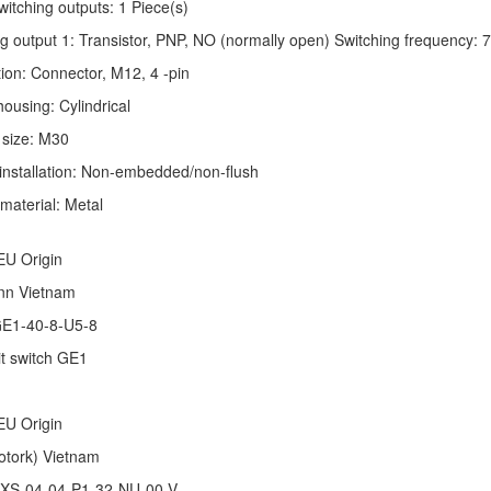
witching outputs: 1 Piece(s)
g output 1: Transistor, PNP, NO (normally open) Switching frequency: 
on: Connector, M12, 4 -pin
housing: Cylindrical
size: M30
installation: Non-embedded/non-flush
material: Metal
EU Origin
n Vietnam
GE1-40-8-U5-8
it switch GE1
EU Origin
Rotork) Vietnam
BXS-04-04-P1-32-NU-00-V