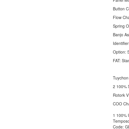
Panel Mo
Button C
Flow Cha
Spring O
Banjo As
Identifie
Option: 
FAT: Sta
Tuychon
2 100% S
Rotork V
COO Cha
1 100% 
Temposo
Code: 