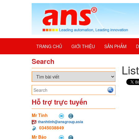
TRANG CHỦ
GIỚI THIỆU
SẢN PHẨM
D
Search
Lis
Hỗ trợ trực tuyến
Mr Tính
thanhtinh@ansgroup.asia
0345038849
Mr Bảo