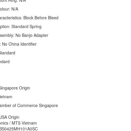
unt Ring: N/A
olour: N/A
racteristics: Block Before Bleed
ption: Standard Spring
sembly: No Banjo Adapter
r: No China Identifier
Standard
ndard
ingapore Origin
ietnam
mber of Commerce Singapore
USA Origin
nics / MTS Vietnam
GBS0425MH101A0SC