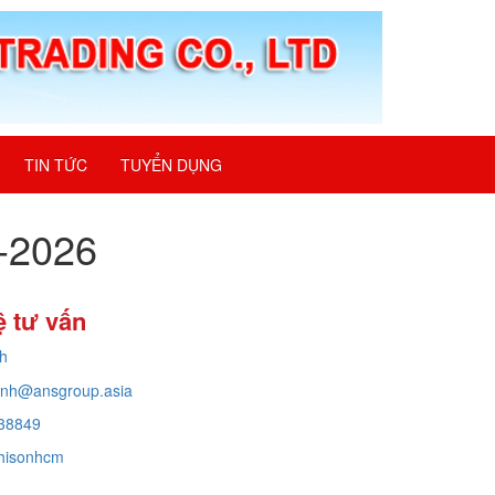
TIN TỨC
TUYỂN DỤNG
5-2026
ệ tư vấn
h
inh@ansgroup.asia
38849
hisonhcm