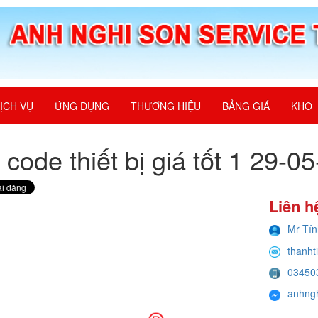
ỊCH VỤ
ỨNG DỤNG
THƯƠNG HIỆU
BẢNG GIÁ
KHO
t code thiết bị giá tốt 1 29-0
Liên h
Mr Tín
thanht
03450
anhng