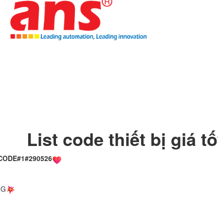
List code thiết bị giá t
CODE#1#290526
IG