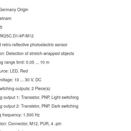
Germany Origin
ietnam
5
RK25C.D1/4P-M12
 retro-reflective photoelectric sensor
ion: Detection of stretch-wrapped objects
g range limit: 0.05 ... 10 m
urce: LED, Red
oltage: 10 ... 30 V, DC
witching outputs: 2 Piece(s)
g output 1: Transistor, PNP, Light switching
g output 2: Transistor, PNP, Dark switching
g frequency: 1,500 Hz
on: Connector, M12, PUR, 4 -pin