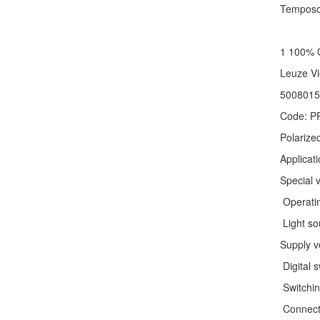
Temposo
1 100% 
Leuze V
5008015
Code: P
Polarized
Applicati
Special 
Operating
Light s
Supply v
Digital s
Switchin
Connecti