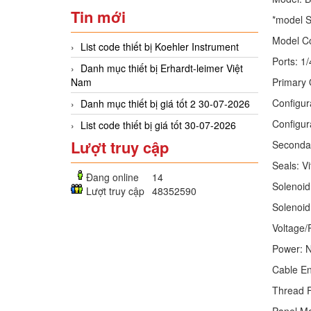
Tin mới
*model S
Model Co
List code thiết bị Koehler Instrument
Ports: 1
Danh mục thiết bị Erhardt-leimer Việt
Primary O
Nam
Configur
Danh mục thiết bị giá tốt 2 30-07-2026
Configur
List code thiết bị giá tốt 30-07-2026
Lượt truy cập
Secondar
Seals: V
Đang online
14
Solenoid
Lượt truy cập
48352590
Solenoid
Voltage/
Power: 
Cable En
Thread 