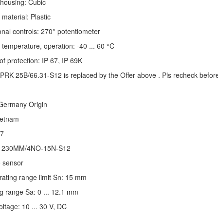
housing: Cubic
material: Plastic
nal controls: 270° potentiometer
temperature, operation: -40 ... 60 °C
f protection: IP 67, IP 69K
: PRK 25B/66.31-S12 is replaced by the Offer above . Pls recheck before
Germany Origin
ietnam
7
S 230MM/4NO-15N-S12
e sensor
rating range limit Sn: 15 mm
g range Sa: 0 ... 12.1 mm
oltage: 10 ... 30 V, DC