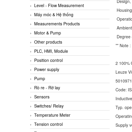
Design, 
Level - Flow Measurement
Housing 
Máy móc & Hệ thống
Operatio
Measurements Products
Ambient 
Motor & Pump
Degree o
Other products
** Note 
PLC, HMI, Module
Position control
2 100% 
Power supply
Leuze V
Pump
5010971
Rò re - Rờ lay
Code: I
Sensors
Inductiv
Switches/ Relay
Typ. ope
Temperature Meter
Operatin
Tension control
Supply v