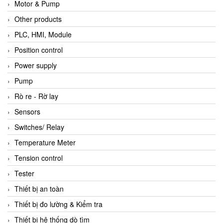
Motor & Pump
Other products
PLC, HMI, Module
Position control
Power supply
Pump
Rò re - Rờ lay
Sensors
Switches/ Relay
Temperature Meter
Tension control
Tester
Thiết bị an toàn
Thiết bị đo lường & Kiểm tra
Thiết bị hệ thống dò tìm