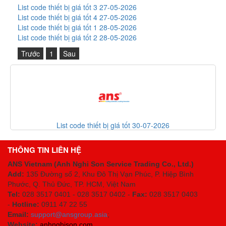
List code thiết bị giá tốt 3 27-05-2026
List code thiết bị giá tốt 4 27-05-2026
List code thiết bị giá tốt 1 28-05-2026
List code thiết bị giá tốt 2 28-05-2026
Trước
1
Sau
List code thiết bị giá tốt 30-07-2026
THÔNG TIN LIÊN HỆ
ANS Vietnam (Anh Nghi Son Service Trading Co., Ltd.)
Add:
135 Đường số 2, Khu Đô Thị Vạn Phúc, P. Hiệp Bình
Phước, Q. Thủ Đức, TP. HCM
, Việt Nam
Tel:
028 3517 0401 - 028 3517 0402 -
Fax:
028 3517 0403
-
Hotline:
0911 47 22 55
Email:
support@ansgroup.asia
;
Website:
anhnghison.com