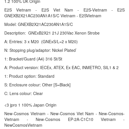
1.2 100% UK Origin
E2S Vietnam - E2S Viet Nam - E2S-Vietnam - E2S
GNEXB2X21AC230AN1A1S/C Vietnam - E2SVietnam
Model: GNEXB2X21AC230AN1A1S/C
Description: GNExB2X21 21J 230Vac Xenon Strobe
A: Entries: 3 x M20 (GNExS/L=2 x M20)
N: Stopping plug/adaptor: Nickel Plated`
1: Bracket/Guard (A4) 316 St/St
A: Product version: IECEx, ATEX, Ex EAC, INMETRO, SIL1 & 2
1: Product option: Standard
S: Enclosure colour: Other [S=Black]
C: Lens colour: Clear
<3 jpro 1 100% Japan Origin
New-Cosmos Vietnam - New-Cosmos Viet Nam - New-Cosmos-
Vietnam - New-Cosmos EP-2A-C1C10 Vietnam -
NewCosmosVietnam