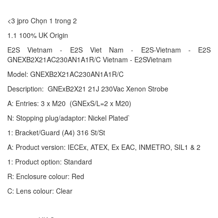
<3 jpro Chọn 1 trong 2
1.1 100% UK Origin
E2S Vietnam - E2S Viet Nam - E2S-Vietnam - E2S
GNEXB2X21AC230AN1A1R/C Vietnam - E2SVietnam
Model: GNEXB2X21AC230AN1A1R/C
Description: GNExB2X21 21J 230Vac Xenon Strobe
A: Entries: 3 x M20 (GNExS/L=2 x M20)
N: Stopping plug/adaptor: Nickel Plated`
1: Bracket/Guard (A4) 316 St/St
A: Product version: IECEx, ATEX, Ex EAC, INMETRO, SIL1 & 2
1: Product option: Standard
R: Enclosure colour: Red
C: Lens colour: Clear