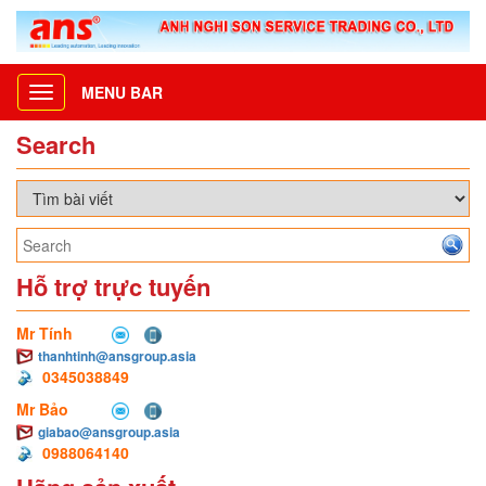
MENU BAR
Toggle
navigation
Search
Hỗ trợ trực tuyến
Mr Tính
thanhtinh@ansgroup.asia
0345038849
Mr Bảo
giabao@ansgroup.asia
0988064140